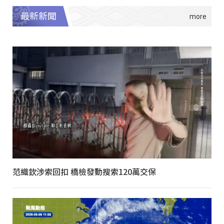
最新新聞
范織欽涉索回扣 橋檢發動搜索120萬交保