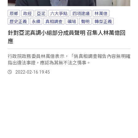
原鄉
政經
亞泥
六大爭點
四項建議
林萬億
歷史正義
永續
真相調查
礦場
聲明
轉型正義
針對亞泥真調小組部分成員聲明 召集人林萬億回
應
行政院政務委員林萬億表示，「倘真相調查報告內容無明確
指出違法事證，應認為其無不法之情事。
2022-02-16 19:45