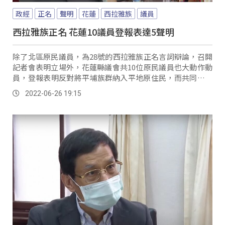
政經
正名
聲明
花蓮
西拉雅族
議員
西拉雅族正名 花蓮10議員登報表達5聲明
除了北區原民議員，為28號的西拉雅族正名言詞辯論，召開
記者會表明立場外，花蓮縣議會共10位原民議員也大動作動
員，登報表明反對將平埔族群納入平地原住民，而共同聲明
中也列出五大重點，認為族群自我認同應該受到保障，但自
2022-06-26 19:15
我認同和制度保障不能混為一談，也提到平埔族群因為文化
同化，和其他移墾入台的民族融合，相關優惠措施保障制
度，也應該借鏡客家族群模式，成立&#8221;平埔族原住民
委員會&#8221;來統籌辦理，而領銜的笛布斯．顗賚議員也
補充表示，截至2021年底，台灣原住民人口數為58萬758
人，其中平地原住民為27萬1606人，山地原住民為30萬9152
人；4年前內政部以自日治時期，到現今的戶口名簿推估，平
埔族至少107萬人，預估平埔族人數是現今平地原住民人口
數的4倍。