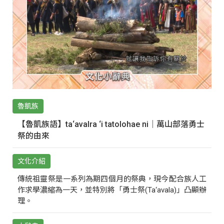
魯凱族
【魯凱族語】ta‘avalra ‘i tatolohae ni｜萬山部落勇士
祭的由來
文化介紹
傳統祖靈祭是一系列為期四個月的祭典，現今配合族人工
作求學濃縮為一天，並特別將「勇士祭(Ta‘avala)」凸顯辦
理。