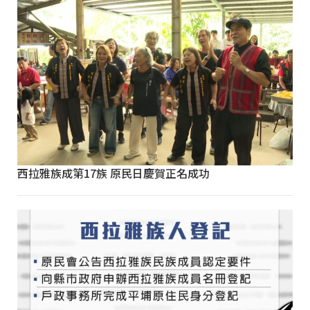
西拉雅族成第17族 原民日慶賀正名成功