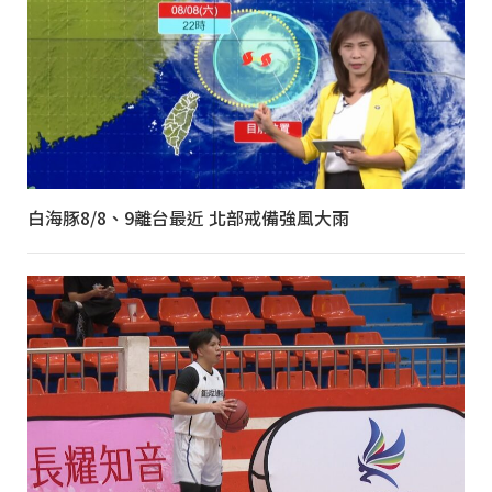
白海豚8/8、9離台最近 北部戒備強風大雨