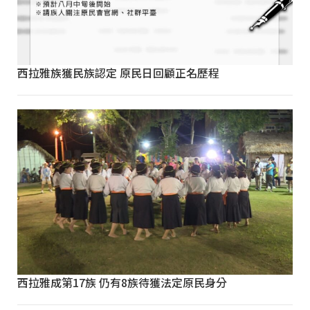
西拉雅族獲民族認定 原民日回顧正名歷程
西拉雅成第17族 仍有8族待獲法定原民身分