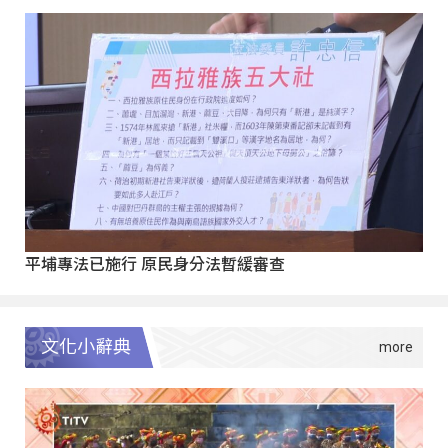
平埔專法已施行 原民身分法暫緩審查
文化小辭典