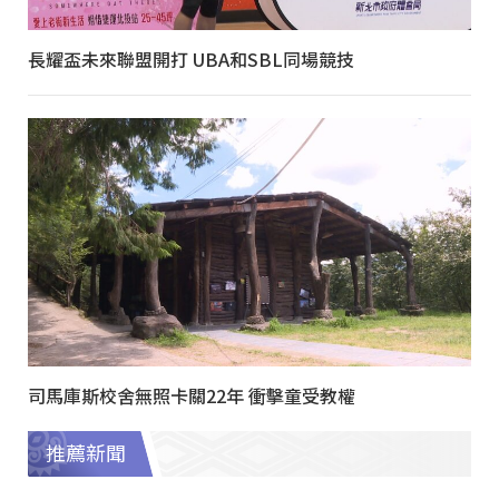
長耀盃未來聯盟開打 UBA和SBL同場競技
司馬庫斯校舍無照卡關22年 衝擊童受教權
推薦新聞