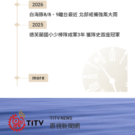
2026
白海豚8/8、9離台最近 北部戒備強風大雨
2025
德芙蘭國小少棒隊成軍3年 獲隊史首座冠軍
more
TITV NEWS
原視新聞網