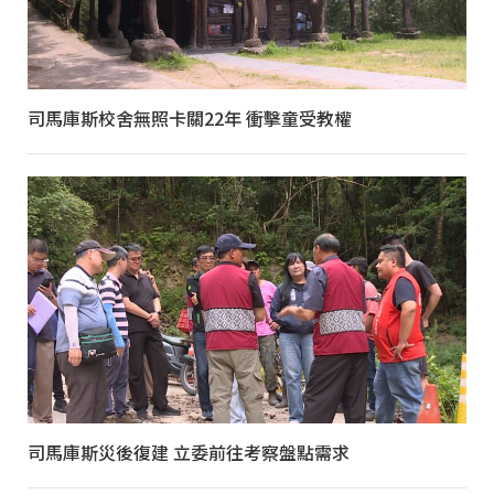
司馬庫斯校舍無照卡關22年 衝擊童受教權
司馬庫斯災後復建 立委前往考察盤點需求