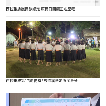
西拉雅族獲民族認定 原民日回顧正名歷程
西拉雅成第17族 仍有8族待獲法定原民身分