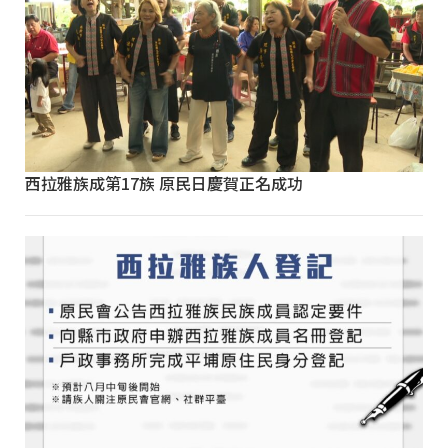
西拉雅族成第17族 原民日慶賀正名成功