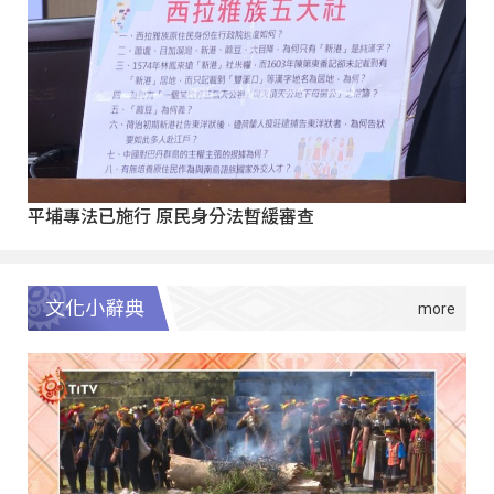
平埔專法已施行 原民身分法暫緩審查
文化小辭典