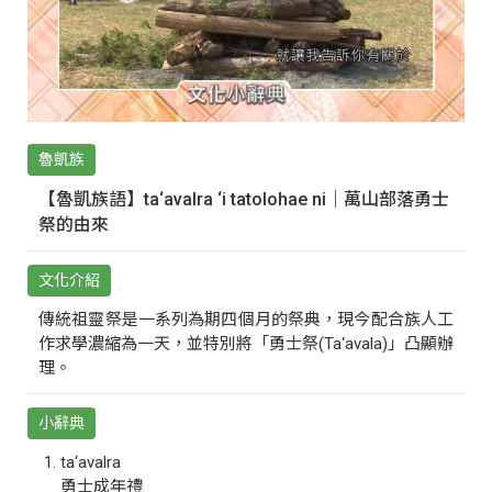
魯凱族
【魯凱族語】ta‘avalra ‘i tatolohae ni｜萬山部落勇士
祭的由來
文化介紹
傳統祖靈祭是一系列為期四個月的祭典，現今配合族人工
作求學濃縮為一天，並特別將「勇士祭(Ta‘avala)」凸顯辦
理。
小辭典
ta‘avalra
勇士成年禮