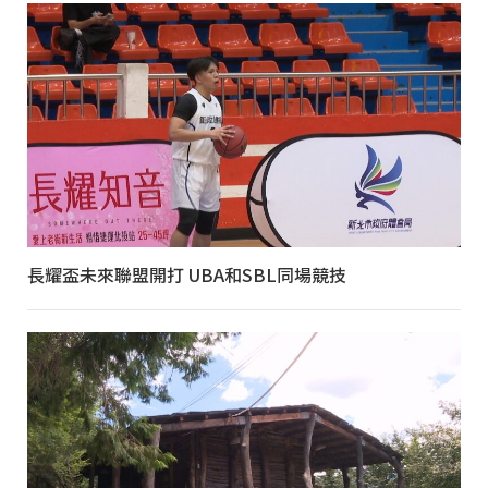
長耀盃未來聯盟開打 UBA和SBL同場競技