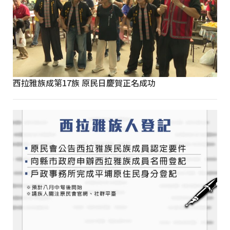
西拉雅族成第17族 原民日慶賀正名成功