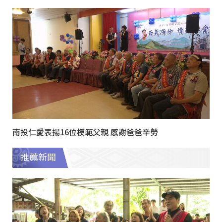
南投仁愛表揚16位模範父親 感謝爸爸辛勞
推薦新聞