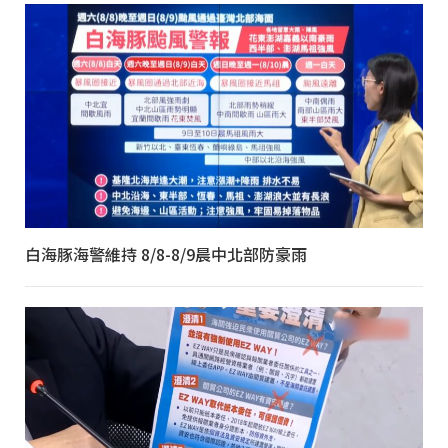
白海豚海警維持 8/8-8/9晨中北部防豪雨