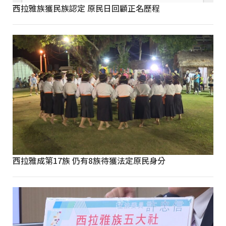
西拉雅族獲民族認定 原民日回顧正名歷程
西拉雅成第17族 仍有8族待獲法定原民身分