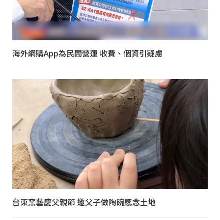
海外網購App為民間營運 收費、個資引疑慮
台東窯藝慶父親節 邀父子做陶碗感念土地