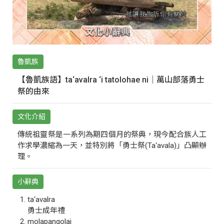
魯凱族
【魯凱族語】ta‘avalra ‘i tatolohae ni｜萬山部落勇士
祭的由來
文化介紹
傳統祖靈祭是一系列為期四個月的祭典，現今配合族人工
作求學濃縮為一天，並特別將「勇士祭(Ta‘avala)」凸顯辦
理。
小辭典
ta‘avalra
勇士成年禮
molapangolai