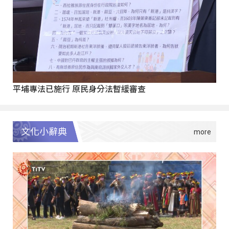
平埔專法已施行 原民身分法暫緩審查
文化小辭典