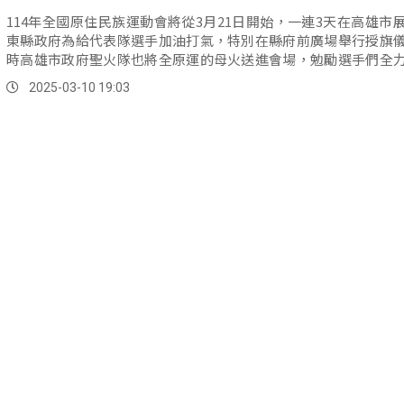
114年全國原住民族運動會將從3月21日開始，一連3天在高雄市
東縣政府為給代表隊選手加油打氣，特別在縣府前廣場舉行授旗
時高雄市政府聖火隊也將全原運的母火送進會場，勉勵選手們全
爭取最高榮譽。
2025-03-10 19:03