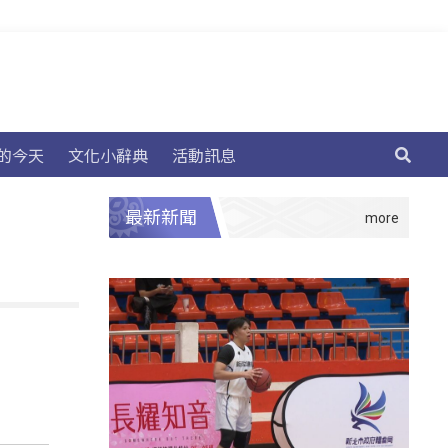
的今天
文化小辭典
活動訊息
最新新聞