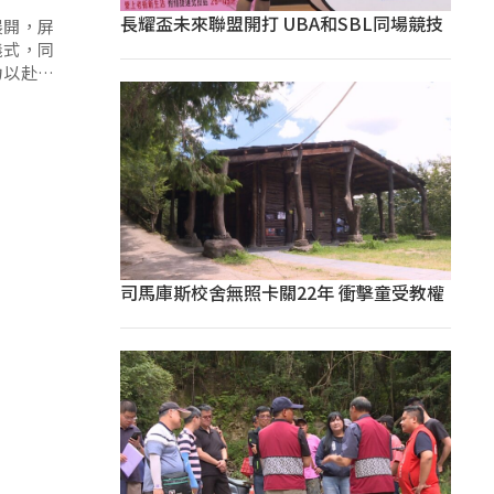
長耀盃未來聯盟開打 UBA和SBL同場競技
展開，屏
儀式，同
力以赴，
司馬庫斯校舍無照卡關22年 衝擊童受教權