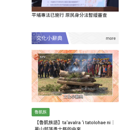
平埔專法已施行 原民身分法暫緩審查
文化小辭典
魯凱族
【魯凱族語】ta‘avalra ‘i tatolohae ni｜
萬山部落勇士祭的由來