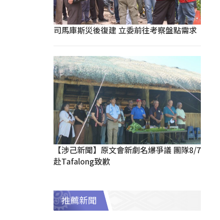
司馬庫斯災後復建 立委前往考察盤點需求
【涉己新聞】原文會新劇名爆爭議 團隊8/7
赴Tafalong致歉
推薦新聞