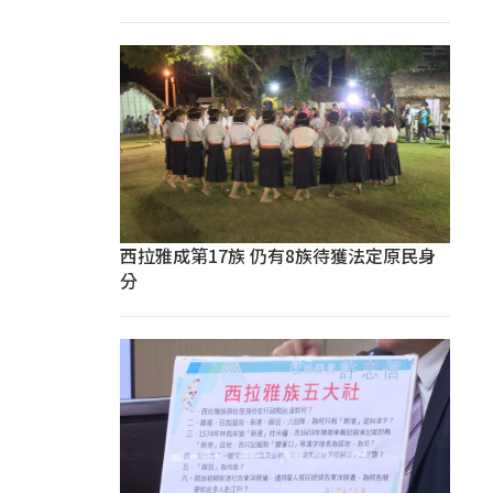
西拉雅成第17族 仍有8族待獲法定原民身
分