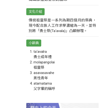
文化介紹
傳統祖靈祭是一系列為期四個月的祭典，
現今配合族人工作求學濃縮為一天，並特
別將「勇士祭(Ta‘avala)」凸顯辦理。
小辭典
ta‘avalra
勇士成年禮
molapangolai
祖靈祭
asavasavahe
男性青年
atamatama
父字輩的稱呼
歷史上的今天