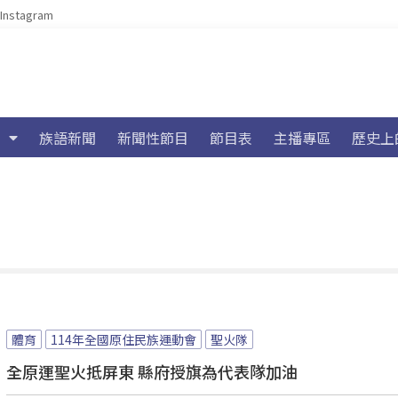
Instagram
族語新聞
新聞性節目
節目表
主播專區
歷史上
體育
114年全國原住民族運動會
聖火隊
全原運聖火抵屏東 縣府授旗為代表隊加油