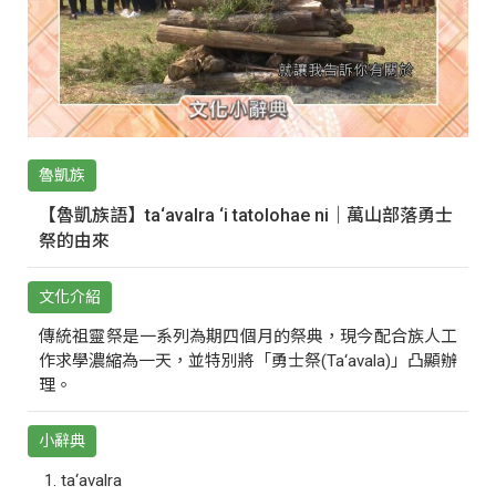
魯凱族
【魯凱族語】ta‘avalra ‘i tatolohae ni｜萬山部落勇士
祭的由來
文化介紹
傳統祖靈祭是一系列為期四個月的祭典，現今配合族人工
作求學濃縮為一天，並特別將「勇士祭(Ta‘avala)」凸顯辦
理。
小辭典
ta‘avalra