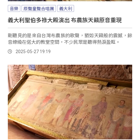
音樂
原聲童聲合唱團
義大利
義大利聖伯多祿大殿演出 布農族天籟原音重現
剛聽見的是來自台灣布農族的歌聲，猶如天籟般的震撼，餘
音繚繞在偌大的教堂空間，不少民眾是聽得熱淚盈眶。
2025-05-27 19:19