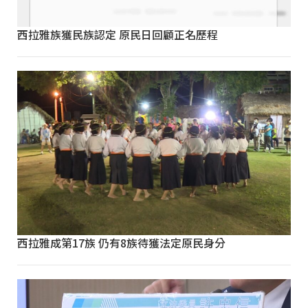
西拉雅族獲民族認定 原民日回顧正名歷程
西拉雅成第17族 仍有8族待獲法定原民身分