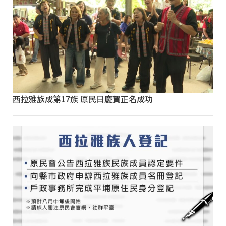
西拉雅族成第17族 原民日慶賀正名成功