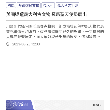
國際
修復遭竊文物
義大利
義大利文化部
英國返還義大利古文物 羅馬聖天使堡展出
用規則的幾何圖形馬賽克拼貼，組成梅杜莎等神話人物的馬
賽克畫像呈現眼前，這些看似塵封已久的壁畫，一字排開的
大理石雕塑展示，向大眾述說著千年的歷史，這裡是義大利
羅馬的聖天使堡，由義大利文化部和文化遺產保護憲兵局主
2023-06-28 12:00
辦，在5月31日展出從英國倫敦返還的失竊古文物。
最新新聞