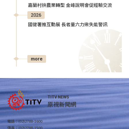
嘉蘭村拚農業轉型 金峰說明會促經驗交流
2026
國健署推互動展 長者量六力揪失能警訊
more
TITV NEWS
原視新聞網
電話：(02)2788-1600
傳真：(02)2788-1500