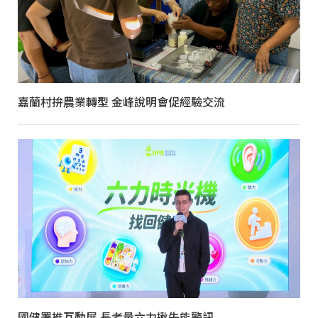
嘉蘭村拚農業轉型 金峰說明會促經驗交流
國健署推互動展 長者量六力揪失能警訊