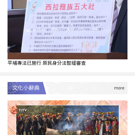
平埔專法已施行 原民身分法暫緩審查
文化小辭典