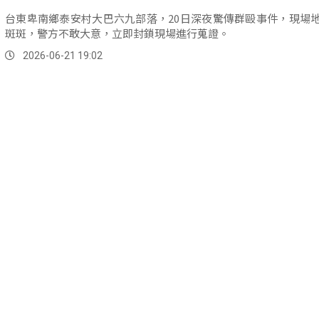
台東卑南鄉泰安村大巴六九部落，20日深夜驚傳群毆事件，現場
斑斑，警方不敢大意，立即封鎖現場進行蒐證。
2026-06-21 19:02