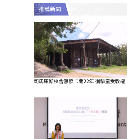
推薦新聞
司馬庫斯校舍無照卡關22年 衝擊童受教權