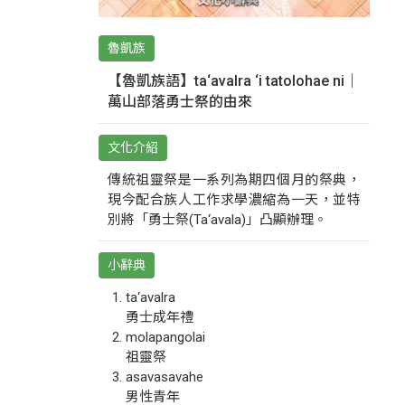
魯凱族
【魯凱族語】ta‘avalra ‘i tatolohae ni｜
萬山部落勇士祭的由來
文化介紹
傳統祖靈祭是一系列為期四個月的祭典，
現今配合族人工作求學濃縮為一天，並特
別將「勇士祭(Ta‘avala)」凸顯辦理。
小辭典
ta‘avalra
勇士成年禮
molapangolai
祖靈祭
asavasavahe
男性青年