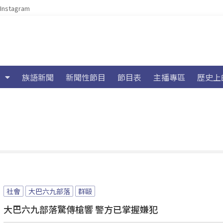
Instagram
族語新聞
新聞性節目
節目表
主播專區
歷史上
社會
大巴六九部落
群毆
大巴六九部落驚傳槍響 警方已掌握嫌犯