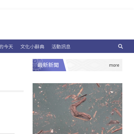
的今天
文化小辭典
活動訊息
最新新聞