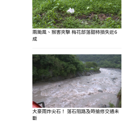
兩颱風、猴害夾擊 梅花部落甜柿損失近6
成
大豪雨炸尖石！ 落石阻路及時搶修交通未
斷