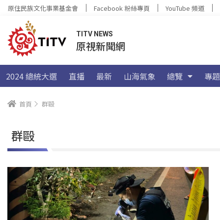
原住民族文化事業基金會
Facebook 粉絲專頁
YouTube 頻道
TITV NEWS
原視新聞網
2024 總統大選
直播
最新
山海氣象
總覽
專題
首頁
群毆
群毆