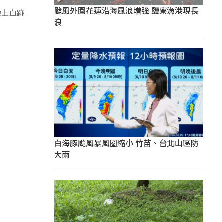
颱風外圍花蓮沿海風浪增強 鹽寮漁港現長
地上血跡
浪
白海豚颱風暴風圈縮小 竹苗、台北山區防
大雨