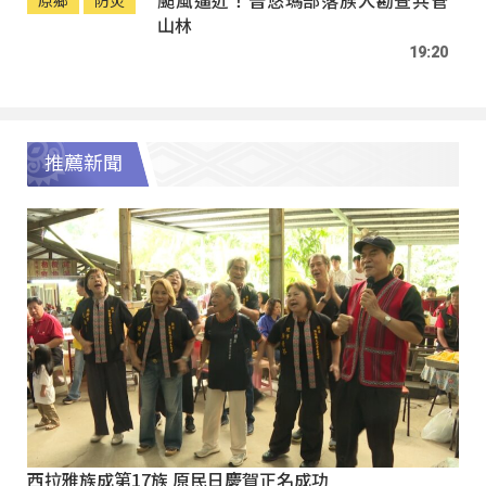
颱風逼近！普悠瑪部落族人勘查共管
原鄉
防災
山林
19:20
推薦新聞
西拉雅族成第17族 原民日慶賀正名成功