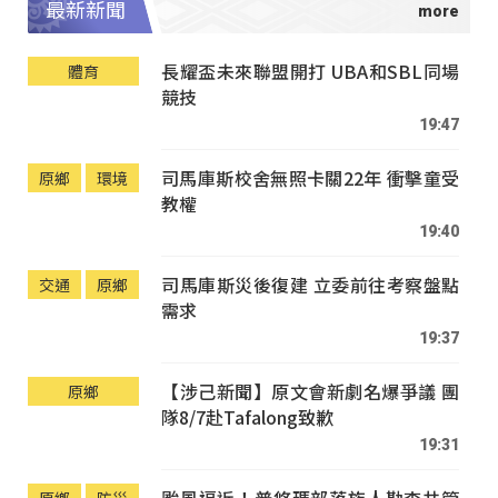
最新新聞
長耀盃未來聯盟開打 UBA和SBL同場
體育
競技
19:47
司馬庫斯校舍無照卡關22年 衝擊童受
原鄉
環境
教權
19:40
司馬庫斯災後復建 立委前往考察盤點
交通
原鄉
需求
19:37
【涉己新聞】原文會新劇名爆爭議 團
原鄉
隊8/7赴Tafalong致歉
19:31