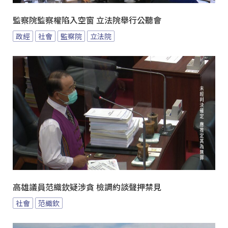
監察院監察權陷入空窗 立法院舉行公聽會
政經
社會
監察院
立法院
高雄議員范織欽疑涉貪 檢調約談聲押禁見
社會
范織欽