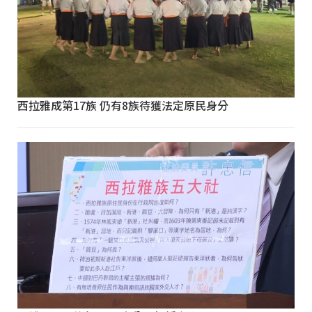
西拉雅成第17族 仍有8族待獲法定原民身分