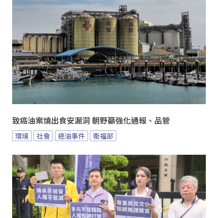
致癌油案燒出食安漏洞 朝野籲強化通報、品管
環境
社會
癌油事件
衛福部