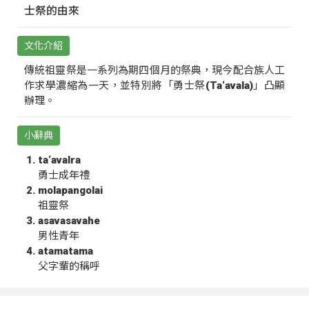
士祭的由來
文化介紹
傳統祖靈祭是一系列為期四個月的祭典，現今配合族人工
作求學濃縮為一天，並特別將「勇士祭(Ta‘avala)」凸顯
辦理。
小辭典
ta‘avalra
勇士成年禮
molapangolai
祖靈祭
asavasavahe
男性青年
atamatama
父字輩的稱呼