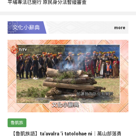
平埔專法已施行 原民身分法暫緩審查
文化小辭典
魯凱族
【魯凱族語】ta‘avalra ‘i tatolohae ni｜萬山部落勇