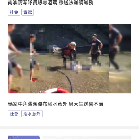
南澳清潔隊員爆毒酒駕 移送法辦調職務
社會
毒駕
瑪家牛角灣溪瀑布溺水意外 男大生送醫不治
社會
溺水意外