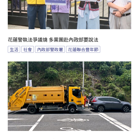
花蓮警執法爭議燒 多黨團赴內政部要說法
生活
社會
內政部警政署
花蓮聯合豐年節