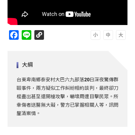
Facebook
Line
A
A
A
大綱
台東卑南鄉泰安村大巴六九部落20日深夜驚傳群
毆事件，兩方疑似工作糾紛相約談判，最終卻刀
棍盡出甚至還開槍攻擊，嚇壞周遭目擊民眾。所
幸傷者送醫無大礙，警方已掌握相關人等，訊問
釐清案情。