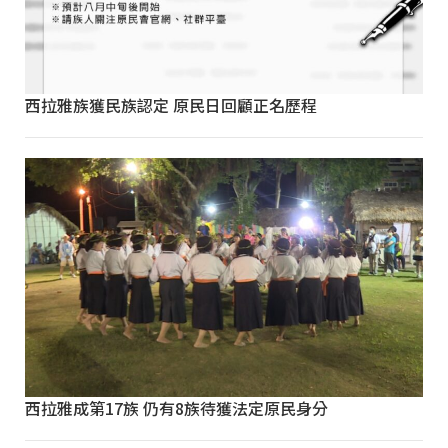
西拉雅族獲民族認定 原民日回顧正名歷程
西拉雅成第17族 仍有8族待獲法定原民身分