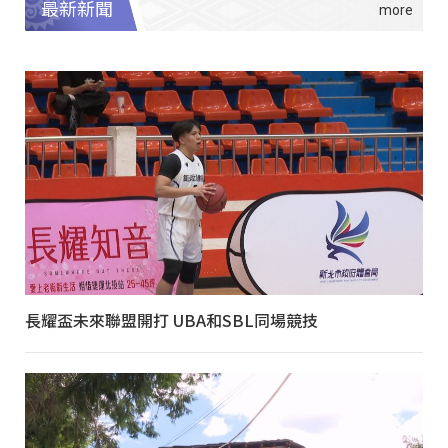
最新新聞
長耀盃未來聯盟開打 UBA和SBL同場競技