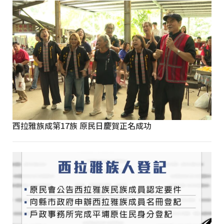
西拉雅族成第17族 原民日慶賀正名成功