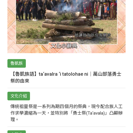
魯凱族
【魯凱族語】ta‘avalra ‘i tatolohae ni｜萬山部落勇士
祭的由來
文化介紹
傳統祖靈祭是一系列為期四個月的祭典，現今配合族人工
作求學濃縮為一天，並特別將「勇士祭(Ta‘avala)」凸顯辦
理。