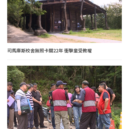
司馬庫斯校舍無照卡關22年 衝擊童受教權