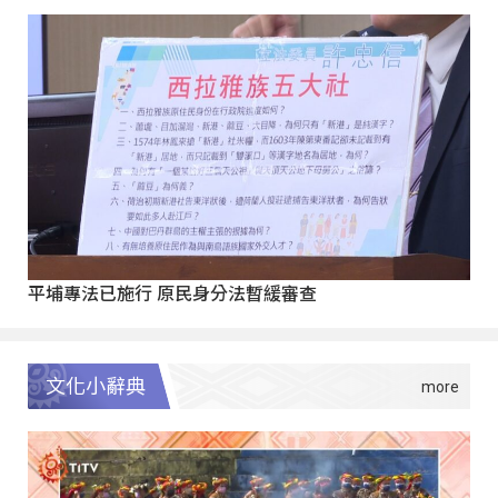
平埔專法已施行 原民身分法暫緩審查
文化小辭典