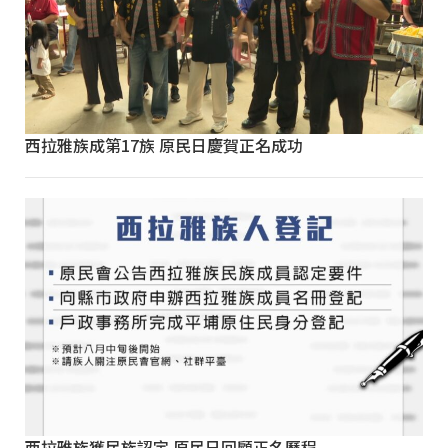
西拉雅族成第17族 原民日慶賀正名成功
西拉雅族獲民族認定 原民日回顧正名歷程