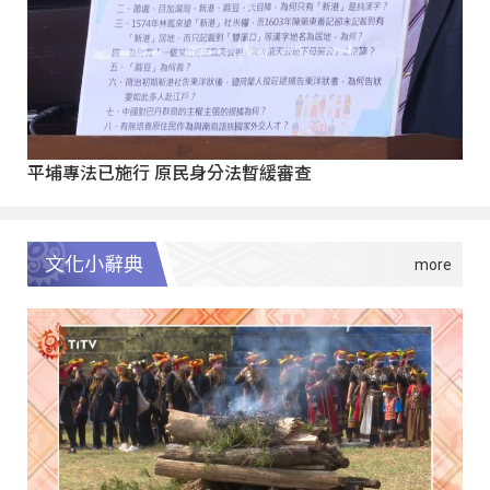
平埔專法已施行 原民身分法暫緩審查
文化小辭典