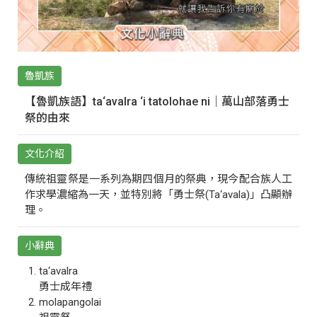
魯凱族
【魯凱族語】ta‘avalra ‘i tatolohae ni｜萬山部落勇士
祭的由來
文化介紹
傳統祖靈祭是一系列為期四個月的祭典，現今配合族人工
作求學濃縮為一天，並特別將「勇士祭(Ta‘avala)」凸顯辦
理。
小辭典
ta‘avalra
勇士成年禮
molapangolai