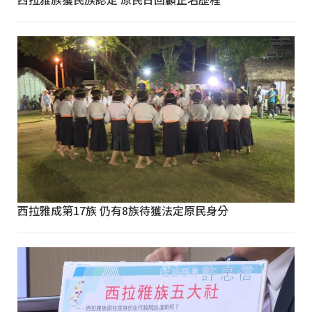
西拉雅成第17族 仍有8族待獲法定原民身分