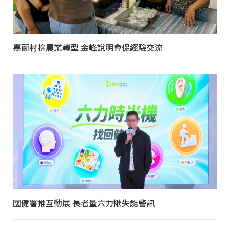
嘉蘭村拚農業轉型 金峰說明會促經驗交流
國健署推互動展 長者量六力揪失能警訊