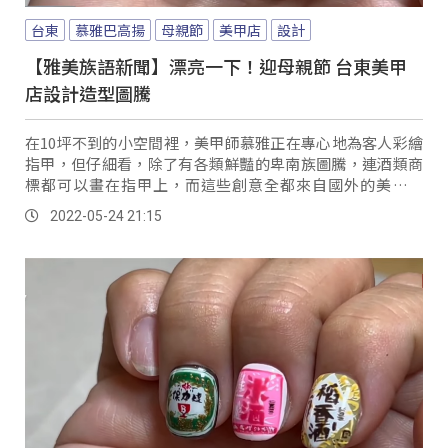
台東
慕雅巴高揚
母親節
美甲店
設計
【雅美族語新聞】漂亮一下！迎母親節 台東美甲
店設計造型圖騰
在10坪不到的小空間裡，美甲師慕雅正在專心地為客人彩繪
指甲，但仔細看，除了有各類鮮豔的卑南族圖騰，連酒類商
標都可以畫在指甲上，而這些創意全都來自國外的美甲造
型。
2022-05-24 21:15