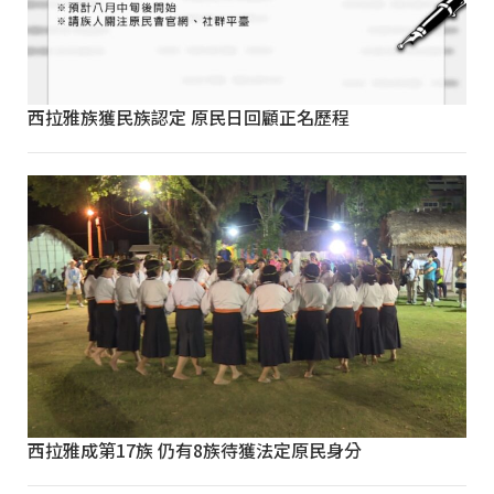
西拉雅族獲民族認定 原民日回顧正名歷程
西拉雅成第17族 仍有8族待獲法定原民身分