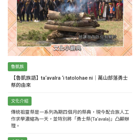
魯凱族
【魯凱族語】ta‘avalra ‘i tatolohae ni｜萬山部落勇士
祭的由來
文化介紹
傳統祖靈祭是一系列為期四個月的祭典，現今配合族人工
作求學濃縮為一天，並特別將「勇士祭(Ta‘avala)」凸顯辦
理。