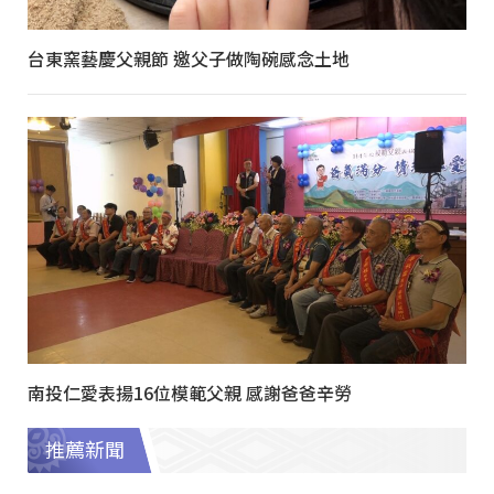
台東窯藝慶父親節 邀父子做陶碗感念土地
南投仁愛表揚16位模範父親 感謝爸爸辛勞
推薦新聞