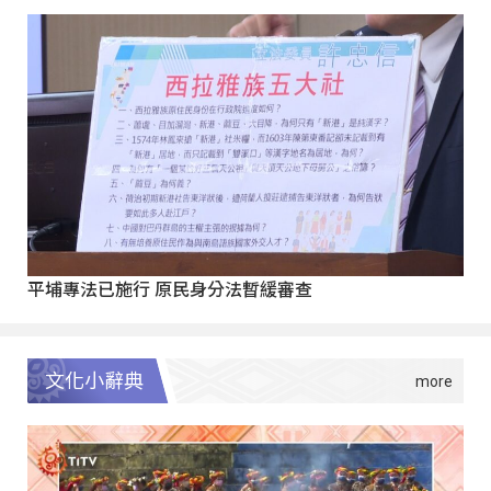
平埔專法已施行 原民身分法暫緩審查
文化小辭典