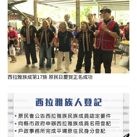
西拉雅族成第17族 原民日慶賀正名成功