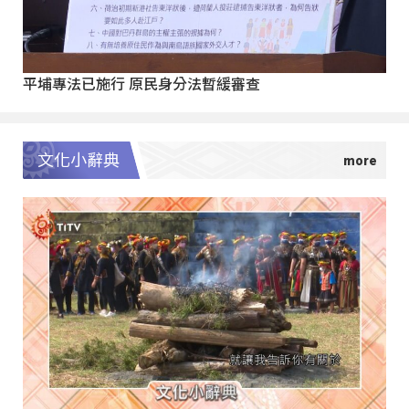
平埔專法已施行 原民身分法暫緩審查
文化小辭典