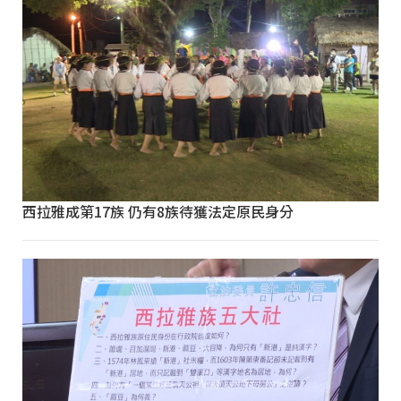
西拉雅成第17族 仍有8族待獲法定原民身分