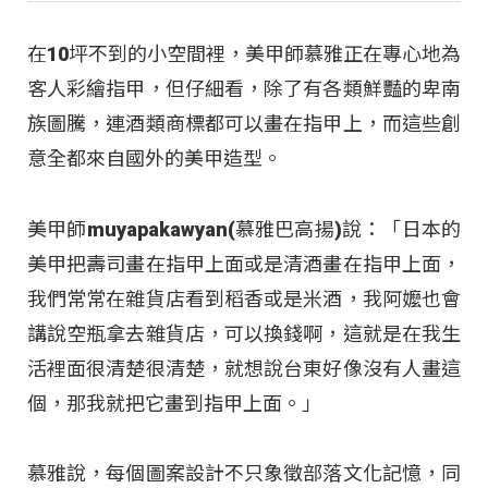
在10坪不到的小空間裡，美甲師慕雅正在專心地為
客人彩繪指甲，但仔細看，除了有各類鮮豔的卑南
族圖騰，連酒類商標都可以畫在指甲上，而這些創
意全都來自國外的美甲造型。
美甲師muyapakawyan(慕雅巴高揚)說：「日本的
美甲把壽司畫在指甲上面或是清酒畫在指甲上面，
我們常常在雜貨店看到稻香或是米酒，我阿嬤也會
講說空瓶拿去雜貨店，可以換錢啊，這就是在我生
活裡面很清楚很清楚，就想說台東好像沒有人畫這
個，那我就把它畫到指甲上面。」
慕雅說，每個圖案設計不只象徵部落文化記憶，同