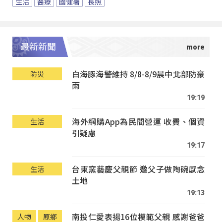
生活
醫療
國健署
長照
最新新聞
白海豚海警維持 8/8-8/9晨中北部防豪
防災
雨
19:19
海外網購App為民間營運 收費、個資
生活
引疑慮
19:17
台東窯藝慶父親節 邀父子做陶碗感念
生活
土地
19:13
南投仁愛表揚16位模範父親 感謝爸爸
人物
原鄉