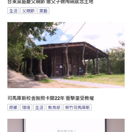
台東窯藝慶父親節 邀父子做陶碗感念土地
生活
父親節
窯藝
司馬庫斯校舍無照卡關22年 衝擊童受教權
原鄉
環境
生活
教育部
新竹司馬庫斯