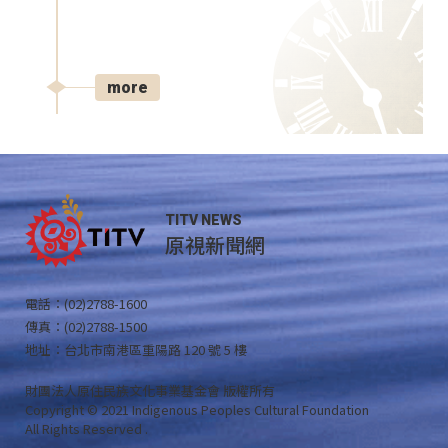
more
TITV NEWS
原視新聞網
電話：(02)2788-1600
傳真：(02)2788-1500
地址：台北市南港區重陽路 120 號 5 樓
財團法人原住民族文化事業基金會 版權所有
Copyright © 2021 Indigenous Peoples Cultural Foundation
All Rights Reserved .