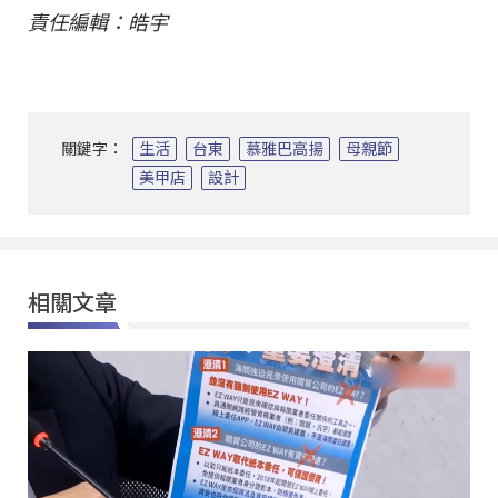
責任編輯：皓宇
關鍵字：
生活
台東
慕雅巴高揚
母親節
美甲店
設計
相關文章