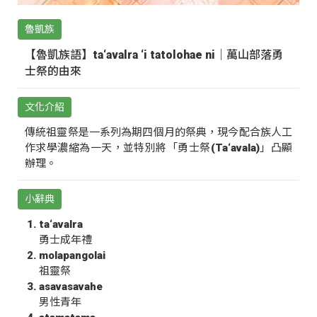
魯凱族
【魯凱族語】ta‘avalra ‘i tatolohae ni｜萬山部落勇
士祭的由來
文化介紹
傳統祖靈祭是一系列為期四個月的祭典，現今配合族人工
作求學濃縮為一天，並特別將「勇士祭(Ta‘avala)」凸顯
辦理。
小辭典
ta‘avalra
勇士成年禮
molapangolai
祖靈祭
asavasavahe
男性青年