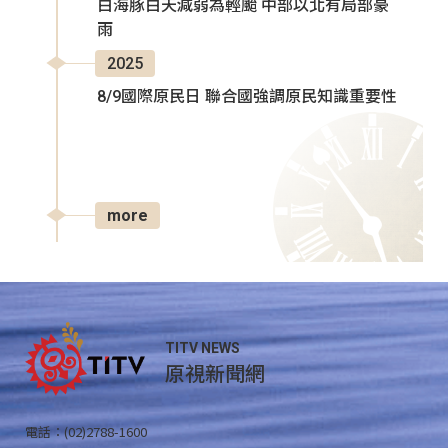
白海豚白天減弱為輕颱 中部以北有局部豪
雨
2025
8/9國際原民日 聯合國強調原民知識重要性
more
TITV NEWS
原視新聞網
電話：(02)2788-1600