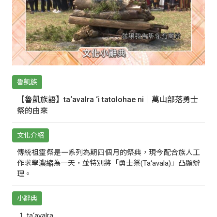
魯凱族
【魯凱族語】ta‘avalra ‘i tatolohae ni｜萬山部落勇士
祭的由來
文化介紹
傳統祖靈祭是一系列為期四個月的祭典，現今配合族人工
作求學濃縮為一天，並特別將「勇士祭(Ta‘avala)」凸顯辦
理。
小辭典
ta‘avalra