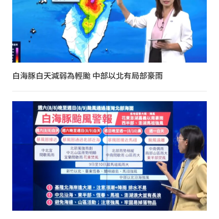
白海豚白天減弱為輕颱 中部以北有局部豪雨