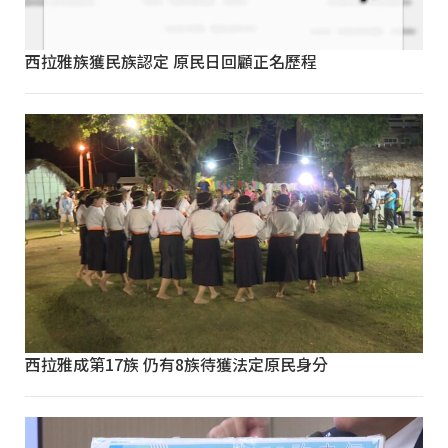
西拉雅族獲民族認定 原民日回顧正名歷程
西拉雅成第17族 仍有8族待獲法定原民身分