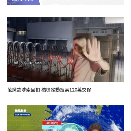
范織欽涉索回扣 橋檢發動搜索120萬交保