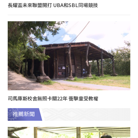
長耀盃未來聯盟開打 UBA和SBL同場競技
司馬庫斯校舍無照卡關22年 衝擊童受教權
推薦新聞