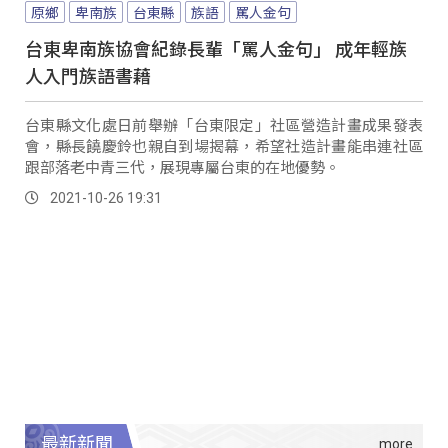
原鄉
卑南族
台東縣
族語
罵人金句
台東卑南族協會紀錄長輩「罵人金句」 成年輕族
人入門族語書藉
台東縣文化處日前舉辦「台東限定」社區營造計畫成果發表
會，縣長饒慶鈴也親自到場揭幕，希望社造計畫能串連社區
跟部落老中青三代，展現專屬台東的在地優勢。
2021-10-26 19:31
最新新聞