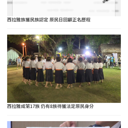
西拉雅族獲民族認定 原民日回顧正名歷程
西拉雅成第17族 仍有8族待獲法定原民身分