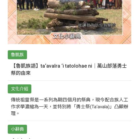
魯凱族
【魯凱族語】ta‘avalra ‘i tatolohae ni｜萬山部落勇士
祭的由來
文化介紹
傳統祖靈祭是一系列為期四個月的祭典，現今配合族人工
作求學濃縮為一天，並特別將「勇士祭(Ta‘avala)」凸顯辦
理。
小辭典