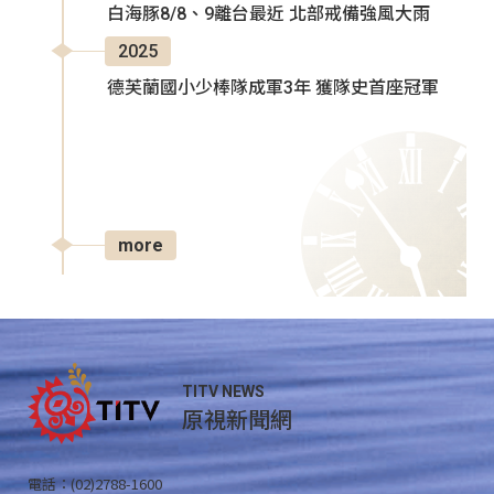
白海豚8/8、9離台最近 北部戒備強風大雨
2025
德芙蘭國小少棒隊成軍3年 獲隊史首座冠軍
more
TITV NEWS
原視新聞網
電話：(02)2788-1600