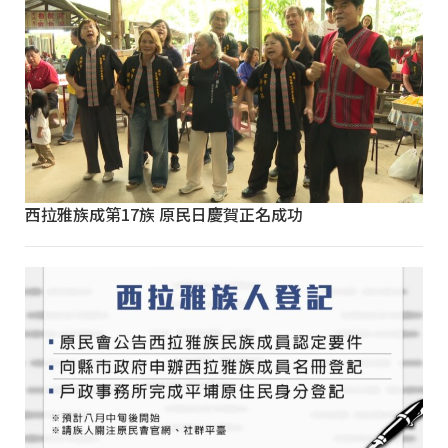
西拉雅族成第17族 原民日慶賀正名成功