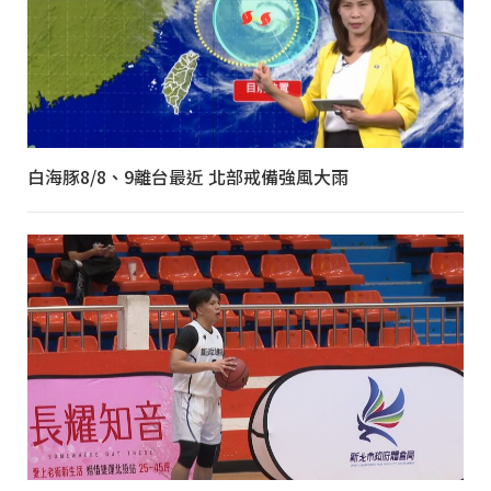
白海豚8/8、9離台最近 北部戒備強風大雨