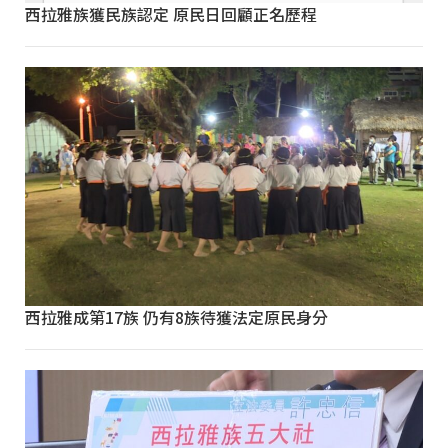
西拉雅族獲民族認定 原民日回顧正名歷程
西拉雅成第17族 仍有8族待獲法定原民身分