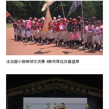
法治國小辦棒球交流賽 4縣市隊伍共襄盛舉