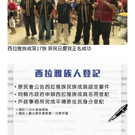
西拉雅族成第17族 原民日慶賀正名成功