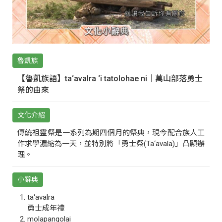
魯凱族
【魯凱族語】ta‘avalra ‘i tatolohae ni｜萬山部落勇士
祭的由來
文化介紹
傳統祖靈祭是一系列為期四個月的祭典，現今配合族人工
作求學濃縮為一天，並特別將「勇士祭(Ta‘avala)」凸顯辦
理。
小辭典
ta‘avalra
勇士成年禮
molapangolai