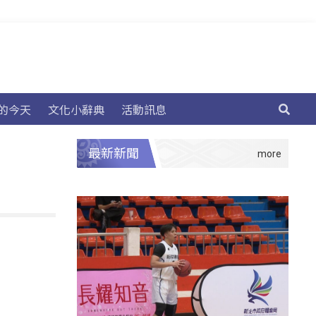
的今天
文化小辭典
活動訊息
最新新聞