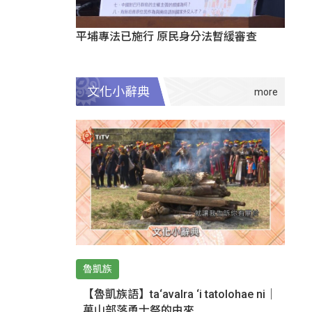
平埔專法已施行 原民身分法暫緩審查
文化小辭典
魯凱族
【魯凱族語】ta‘avalra ‘i tatolohae ni｜
萬山部落勇士祭的由來