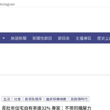
Instagram
族語新聞
新聞性節目
節目表
主播專區
歷史上
生活
社會
房貸負擔率
繼承移轉棟數
高房價時代
青壯年住宅自有率達32% 專家：不等同購屋力