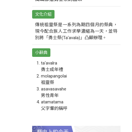
文化介紹
傳統祖靈祭是一系列為期四個月的祭典，
現今配合族人工作求學濃縮為一天，並特
別將「勇士祭(Ta‘avala)」凸顯辦理。
小辭典
ta‘avalra
勇士成年禮
molapangolai
祖靈祭
asavasavahe
男性青年
atamatama
父字輩的稱呼
歷史上的今天