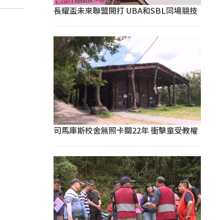
長耀盃未來聯盟開打 UBA和SBL同場競技
司馬庫斯校舍無照卡關22年 衝擊童受教權