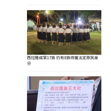
西拉雅成第17族 仍有8族待獲法定原民身
分