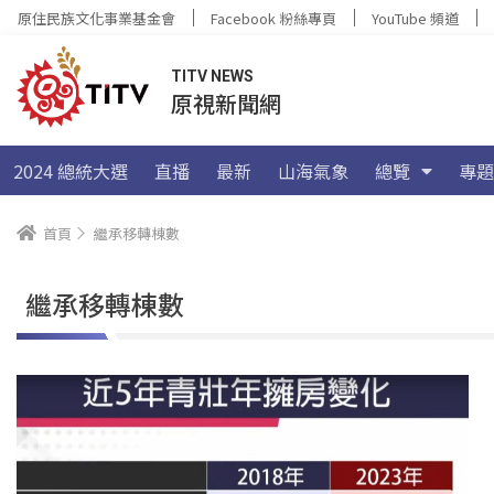
原住民族文化事業基金會
Facebook 粉絲專頁
YouTube 頻道
TITV NEWS
原視新聞網
2024 總統大選
直播
最新
山海氣象
總覽
專題
首頁
繼承移轉棟數
繼承移轉棟數