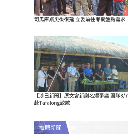
司馬庫斯災後復建 立委前往考察盤點需求
【涉己新聞】原文會新劇名爆爭議 團隊8/7
赴Tafalong致歉
推薦新聞