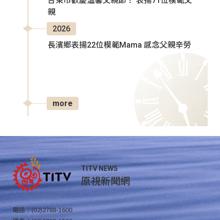
台東市歡慶溫馨父親節！ 表揚71位模範父
親
2026
長濱鄉表揚22位模範Mama 感念父親辛勞
more
TITV NEWS
原視新聞網
電話：(02)2788-1600