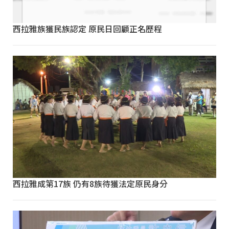
西拉雅族獲民族認定 原民日回顧正名歷程
西拉雅成第17族 仍有8族待獲法定原民身分