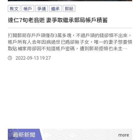
教文
帳戶
爭議
繼承
郵局
達仁7旬老翁逝 妻爭取繼承郵局帳戶積蓄
打開郵局存戶戶頭僅存3萬多塊，不過戶頭的錢卻領不出來，
帳戶所有人去年因病過世已婚卻無子女，唯一的妻子想要領
取貼補家用卻因不知道帳戶密碼，遭到郵局拒領也未主動告
知繼承相關手續。
2022-09-13 19:27
最新新聞