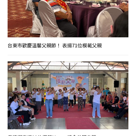
台東市歡慶溫馨父親節！ 表揚71位模範父親