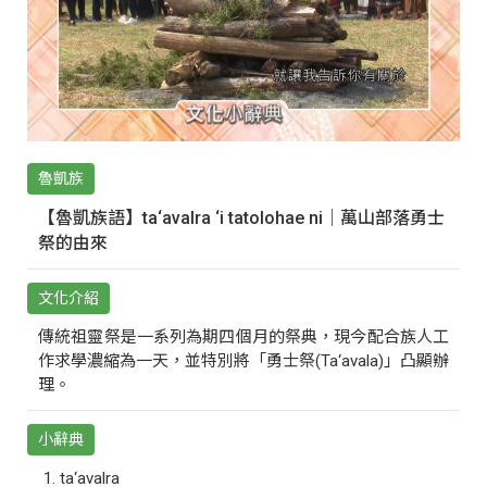
魯凱族
【魯凱族語】ta‘avalra ‘i tatolohae ni｜萬山部落勇士
祭的由來
文化介紹
傳統祖靈祭是一系列為期四個月的祭典，現今配合族人工
作求學濃縮為一天，並特別將「勇士祭(Ta‘avala)」凸顯辦
理。
小辭典
ta‘avalra