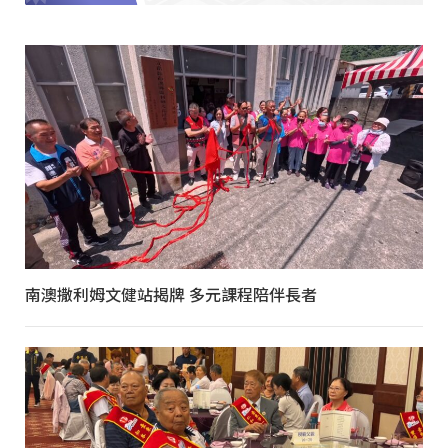
南澳撒利姆文健站揭牌 多元課程陪伴長者