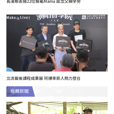
長濱鄉表揚22位模範Mama 感念父親辛勞
北流幕後課程成果展 阿爆率新人熱力登台
推薦新聞