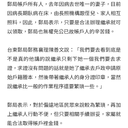
郵局帳戶所有人，去年因病去世唯一的妻子，目前
因病長期臥病在床，由長照機構跟侄兒、家人相互
照料，因此，郵局表示，只要是合法辦理繼承就可
以領取，郵局也無權充公已故帳戶人的辛苦錢。
台東郵局郵務襄理陳善文說：「我們要去看到底是
不是真的他講的說繼承只剩下她一個我們要去求
證，求證沒有問題的話就是她了繼承去戶政申請原
始戶籍謄本，然後帶著繼承人的身分證印章，當然
說繼承比一般的作業程序還要繁瑣一些。」
郵局表示，對於偏遠地區民眾來說較為繁瑣，再加
上繼承人行動不便，但只要相關手續辦妥，家屬就
能合法取得帳戶裡金錢。