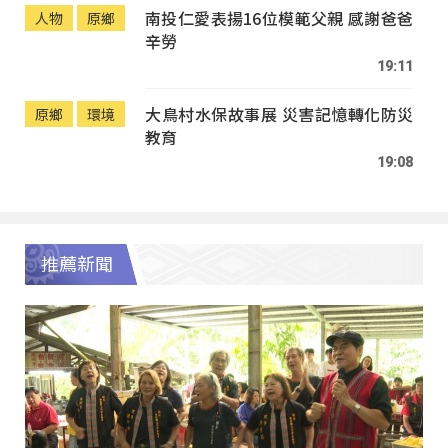
南投仁愛表揚16位模範父親 感謝爸爸
人物
原鄉
辛勞
19:11
大鳥村水保故事展 災害記憶轉化防災
原鄉
環境
教育
19:08
推薦新聞