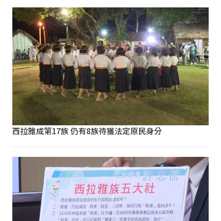
西拉雅成第17族 仍有8族待獲法定原民身分