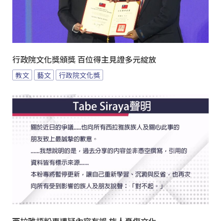
行政院文化獎頒獎 百位得主見證多元綻放
教文
藝文
行政院文化獎