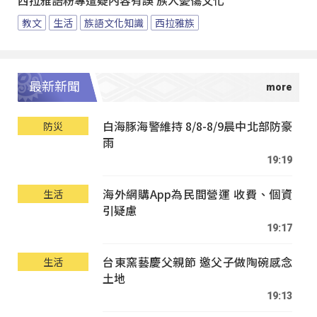
西拉雅語粉專遭疑內容有誤 族人憂傷文化
教文
生活
族語文化知識
西拉雅族
最新新聞
白海豚海警維持 8/8-8/9晨中北部防豪
防災
雨
19:19
海外網購App為民間營運 收費、個資
生活
引疑慮
19:17
台東窯藝慶父親節 邀父子做陶碗感念
生活
土地
19:13