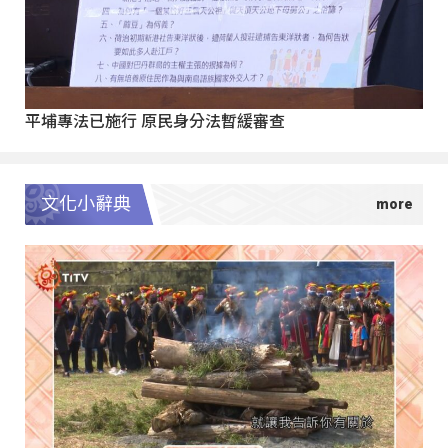
平埔專法已施行 原民身分法暫緩審查
文化小辭典