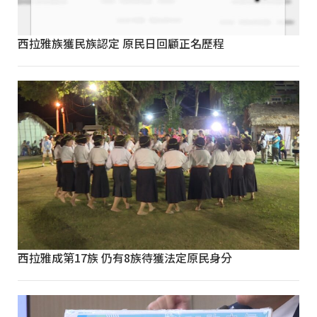
西拉雅族獲民族認定 原民日回顧正名歷程
西拉雅成第17族 仍有8族待獲法定原民身分