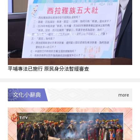
平埔專法已施行 原民身分法暫緩審查
文化小辭典