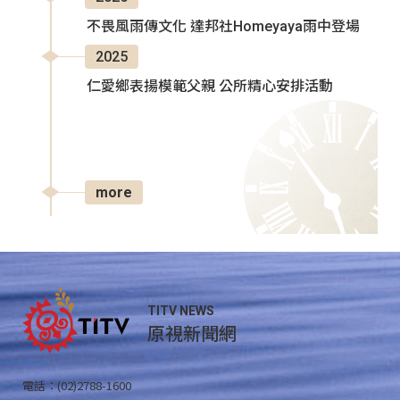
不畏風雨傳文化 達邦社Homeyaya雨中登場
2025
仁愛鄉表揚模範父親 公所精心安排活動
more
TITV NEWS
原視新聞網
電話：(02)2788-1600