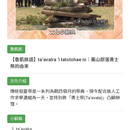
魯凱族
【魯凱族語】ta‘avalra ‘i tatolohae ni｜萬山部落勇士
祭的由來
文化介紹
傳統祖靈祭是一系列為期四個月的祭典，現今配合族人工
作求學濃縮為一天，並特別將「勇士祭(Ta‘avala)」凸顯辦
理。
小辭典
ta‘avalra