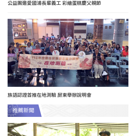
公益團邀愛國浦長輩義工 彩繪蛋糕慶父親節
族語認證首推在地測驗 屏東舉辦說明會
推薦新聞