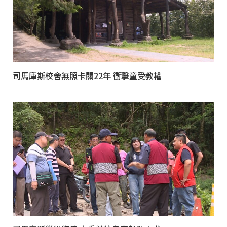
司馬庫斯校舍無照卡關22年 衝擊童受教權