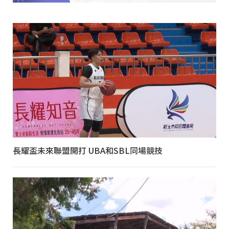
長耀盃未來聯盟開打 UBA和SBL同場競技