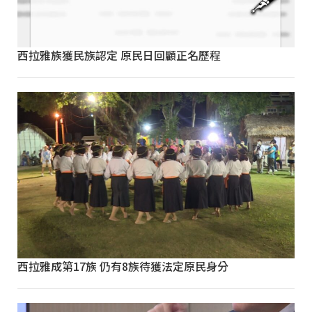
西拉雅族獲民族認定 原民日回顧正名歷程
西拉雅成第17族 仍有8族待獲法定原民身分