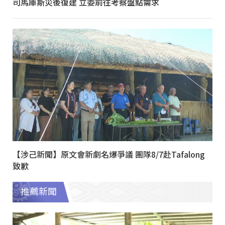
司馬庫斯災後復建 立委前往考察盤點需求
【涉己新聞】原文會新劇名爆爭議 團隊8/7赴Tafalong
致歉
推薦新聞