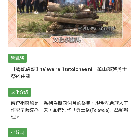
魯凱族
【魯凱族語】ta‘avalra ‘i tatolohae ni｜萬山部落勇士
祭的由來
文化介紹
傳統祖靈祭是一系列為期四個月的祭典，現今配合族人工
作求學濃縮為一天，並特別將「勇士祭(Ta‘avala)」凸顯辦
理。
小辭典