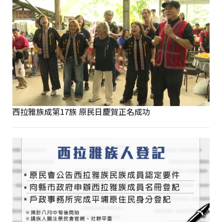
西拉雅族成第17族 原民日慶賀正名成功