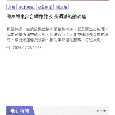
交通
凱米颱風
緊急調派
鐵公路
颱風毀東部台鐵路線 交長調派船舶疏運
颱風肆虐，無論公路鐵路不是路基掏空、就是遭土石掩埋，
造成宜蘭花蓮交通大亂、無法通行；因此交通部長責成航港
局，祭出海運備援規劃、協助東部運輸服務，每班次可載運
642名旅客、30 輛的小客車等車輛轉運，並提供港口與火車
2024-07-26 19:33
站之間的接駁服務。
最新新聞