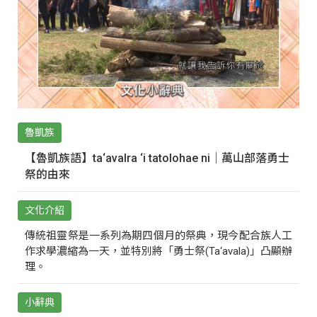
魯凱族
【魯凱族語】ta‘avalra ‘i tatolohae ni｜萬山部落勇士
祭的由來
文化介紹
傳統祖靈祭是一系列為期四個月的祭典，現今配合族人工
作求學濃縮為一天，並特別將「勇士祭(Ta‘avala)」凸顯辦
理。
小辭典