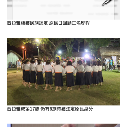
西拉雅族獲民族認定 原民日回顧正名歷程
西拉雅成第17族 仍有8族待獲法定原民身分