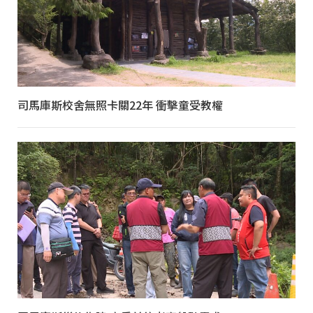
司馬庫斯校舍無照卡關22年 衝擊童受教權