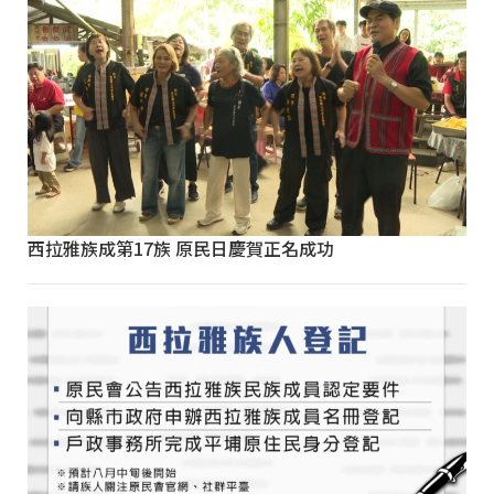
西拉雅族成第17族 原民日慶賀正名成功