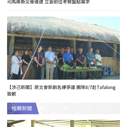
司馬庫斯災後復建 立委前往考察盤點需求
【涉己新聞】原文會新劇名爆爭議 團隊8/7赴Tafalong
致歉
推薦新聞