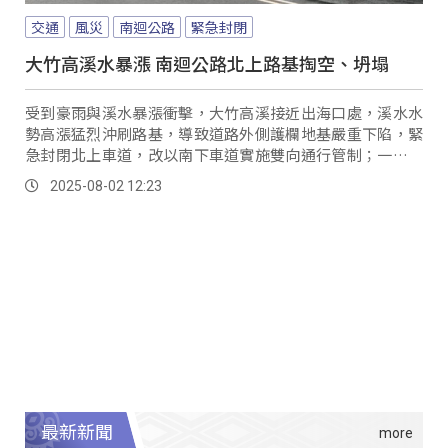
交通
風災
南迴公路
緊急封閉
大竹高溪水暴漲 南迴公路北上路基掏空、坍塌
受到豪雨與溪水暴漲衝擊，大竹高溪接近出海口處，溪水水
勢高漲猛烈沖刷路基，導致道路外側護欄地基嚴重下陷，緊
急封閉北上車道，改以南下車道實施雙向通行管制；一旁住
戶表示，1日下午就已察覺路基逐漸流失，2日早上則驚見路
2025-08-02 12:23
面整段坍陷。
最新新聞