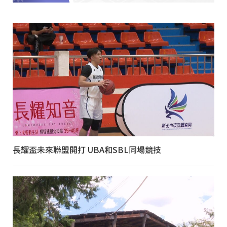
長耀盃未來聯盟開打 UBA和SBL同場競技