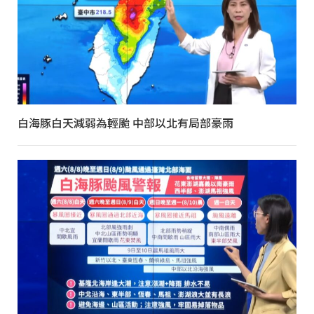
白海豚白天減弱為輕颱 中部以北有局部豪雨