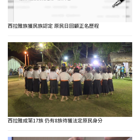
西拉雅族獲民族認定 原民日回顧正名歷程
西拉雅成第17族 仍有8族待獲法定原民身分