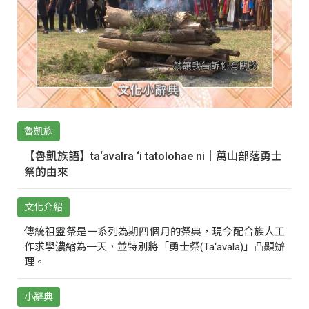
魯凱族
【魯凱族語】ta‘avalra ‘i tatolohae ni｜萬山部落勇士
祭的由來
文化介紹
傳統祖靈祭是一系列為期四個月的祭典，現今配合族人工
作求學濃縮為一天，並特別將「勇士祭(Ta‘avala)」凸顯辦
理。
小辭典