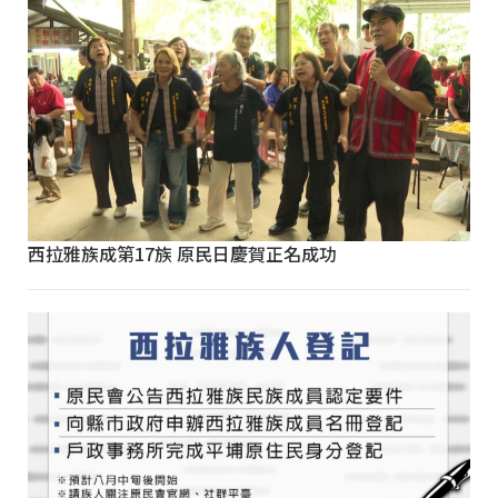
西拉雅族成第17族 原民日慶賀正名成功