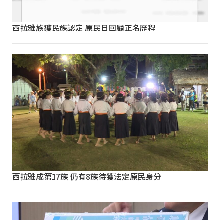
西拉雅族獲民族認定 原民日回顧正名歷程
西拉雅成第17族 仍有8族待獲法定原民身分