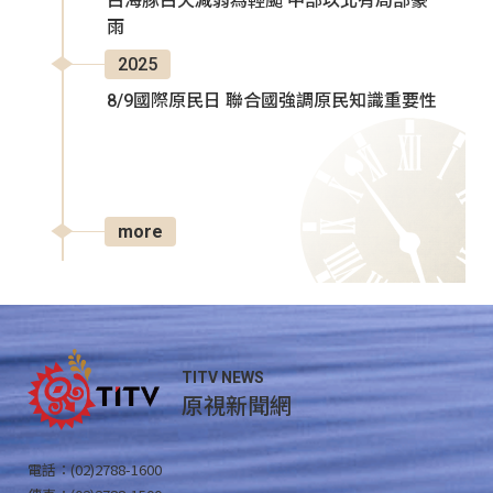
白海豚白天減弱為輕颱 中部以北有局部豪
雨
2025
8/9國際原民日 聯合國強調原民知識重要性
more
TITV NEWS
原視新聞網
電話：(02)2788-1600