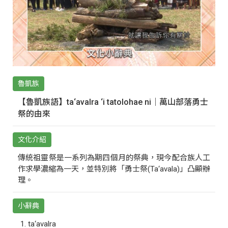
魯凱族
【魯凱族語】ta‘avalra ‘i tatolohae ni｜萬山部落勇士
祭的由來
文化介紹
傳統祖靈祭是一系列為期四個月的祭典，現今配合族人工
作求學濃縮為一天，並特別將「勇士祭(Ta‘avala)」凸顯辦
理。
小辭典
ta‘avalra