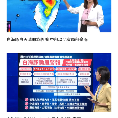
白海豚白天減弱為輕颱 中部以北有局部豪雨