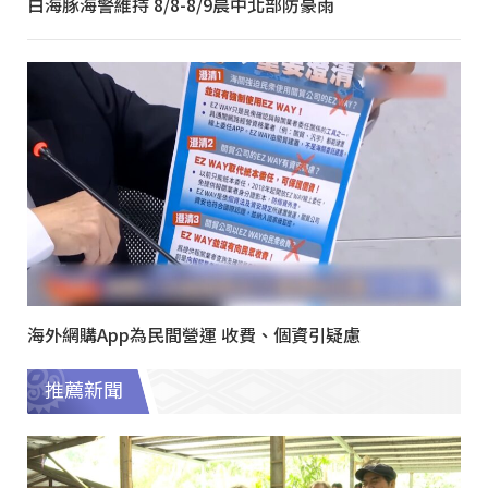
白海豚海警維持 8/8-8/9晨中北部防豪雨
海外網購App為民間營運 收費、個資引疑慮
推薦新聞