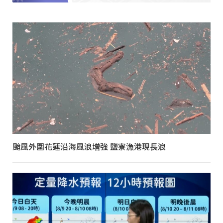
颱風外圍花蓮沿海風浪增強 鹽寮漁港現長浪