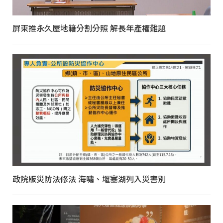
屏東推永久屋地籍分割分照 解長年產權難題
政院版災防法修法 海嘯、堰塞湖列入災害別