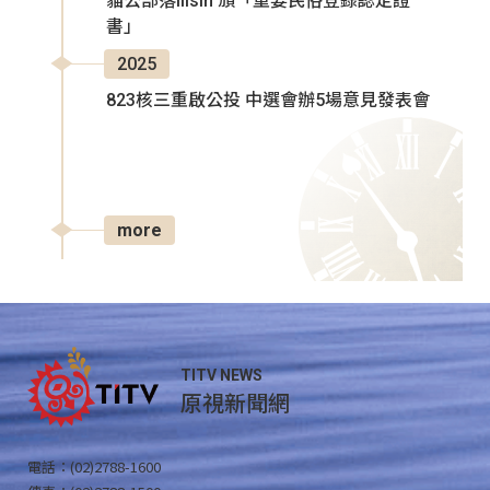
貓公部落Ilisin 頒「重要民俗登錄認定證
書」
2025
823核三重啟公投 中選會辦5場意見發表會
more
TITV NEWS
原視新聞網
電話：(02)2788-1600