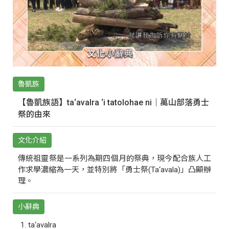
魯凱族
【魯凱族語】ta‘avalra ‘i tatolohae ni｜萬山部落勇士
祭的由來
文化介紹
傳統祖靈祭是一系列為期四個月的祭典，現今配合族人工
作求學濃縮為一天，並特別將「勇士祭(Ta‘avala)」凸顯辦
理。
小辭典
ta‘avalra