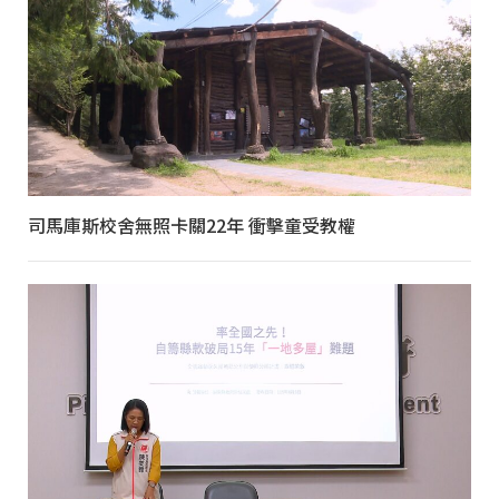
司馬庫斯校舍無照卡關22年 衝擊童受教權