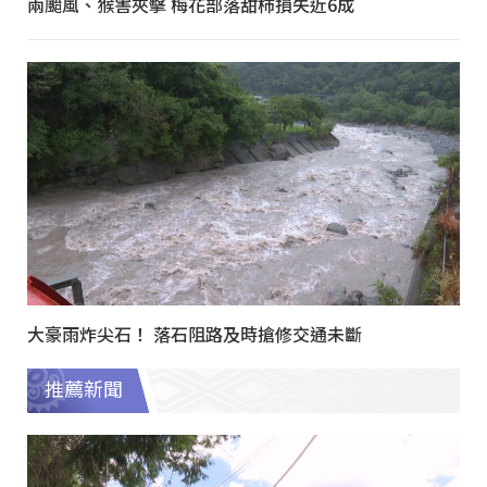
兩颱風、猴害夾擊 梅花部落甜柿損失近6成
大豪雨炸尖石！ 落石阻路及時搶修交通未斷
推薦新聞