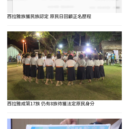
西拉雅族獲民族認定 原民日回顧正名歷程
西拉雅成第17族 仍有8族待獲法定原民身分