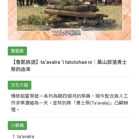
魯凱族
【魯凱族語】ta‘avalra ‘i tatolohae ni｜萬山部落勇士
祭的由來
文化介紹
傳統祖靈祭是一系列為期四個月的祭典，現今配合族人工
作求學濃縮為一天，並特別將「勇士祭(Ta‘avala)」凸顯辦
理。
小辭典
ta‘avalra