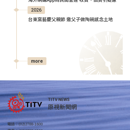
海外網購App為民間營運 收費、個資引疑慮
2026
台東窯藝慶父親節 邀父子做陶碗感念土地
more
TITV NEWS
原視新聞網
電話：(02)2788-1600