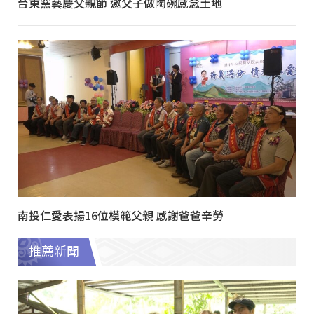
台東窯藝慶父親節 邀父子做陶碗感念土地
南投仁愛表揚16位模範父親 感謝爸爸辛勞
推薦新聞