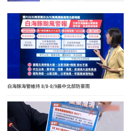
白海豚海警維持 8/8-8/9晨中北部防豪雨