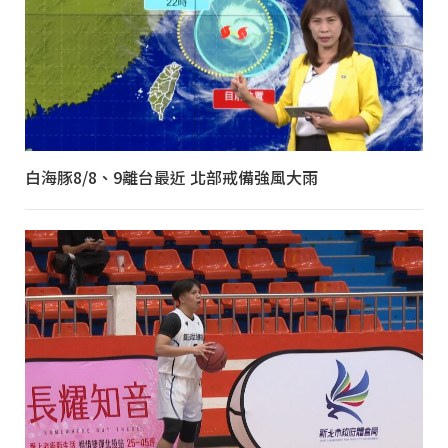
白海豚8/8、9離台最近 北部戒備強風大雨