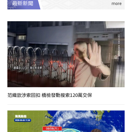
最新新聞
范織欽涉索回扣 橋檢發動搜索120萬交保