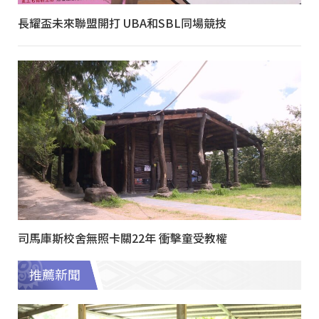
長耀盃未來聯盟開打 UBA和SBL同場競技
司馬庫斯校舍無照卡關22年 衝擊童受教權
推薦新聞