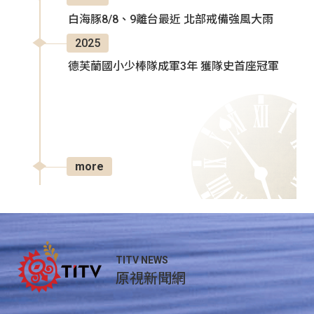
白海豚8/8、9離台最近 北部戒備強風大雨
2025
德芙蘭國小少棒隊成軍3年 獲隊史首座冠軍
more
TITV NEWS
原視新聞網