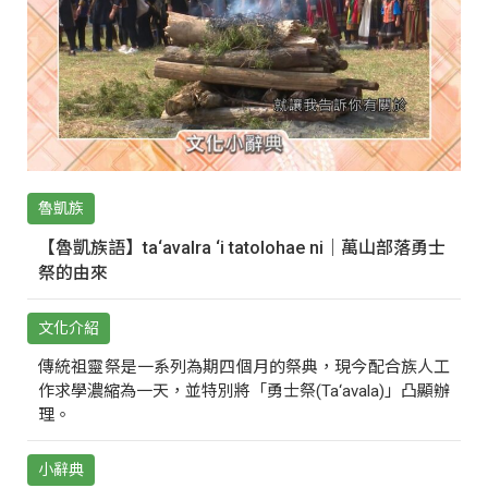
魯凱族
【魯凱族語】ta‘avalra ‘i tatolohae ni｜萬山部落勇士
祭的由來
文化介紹
傳統祖靈祭是一系列為期四個月的祭典，現今配合族人工
作求學濃縮為一天，並特別將「勇士祭(Ta‘avala)」凸顯辦
理。
小辭典