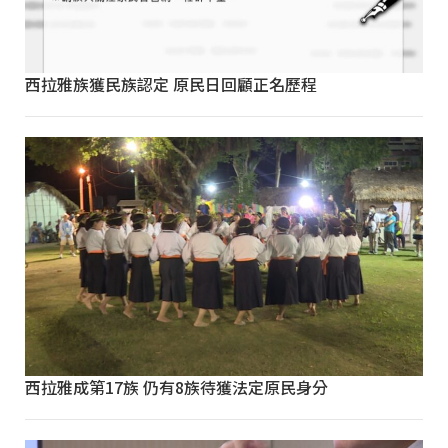
西拉雅族獲民族認定 原民日回顧正名歷程
西拉雅成第17族 仍有8族待獲法定原民身分