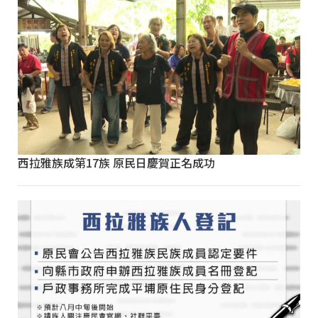
西拉雅族成第17族 原民日慶賀正名成功