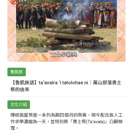
魯凱族
【魯凱族語】ta‘avalra ‘i tatolohae ni｜萬山部落勇士
祭的由來
文化介紹
傳統祖靈祭是一系列為期四個月的祭典，現今配合族人工
作求學濃縮為一天，並特別將「勇士祭(Ta‘avala)」凸顯辦
理。