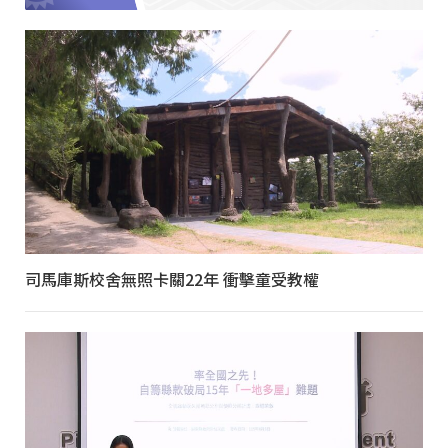
司馬庫斯校舍無照卡關22年 衝擊童受教權