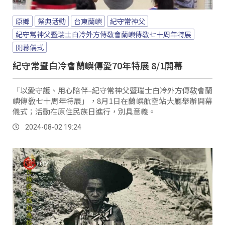
原鄉
祭典活動
台東蘭嶼
紀守常神父
紀守常神父暨瑞士白冷外方傳敎會蘭嶼傳敎七十周年特展
開幕儀式
紀守常暨白冷會蘭嶼傳愛70年特展 8/1開幕
「以愛守護、用心陪伴–紀守常神父暨瑞士白冷外方傳敎會蘭
嶼傳敎七十周年特展」，8月1日在蘭嶼航空站大廳舉辦開幕
儀式；活動在原住民族日進行，別具意義。
2024-08-02 19:24