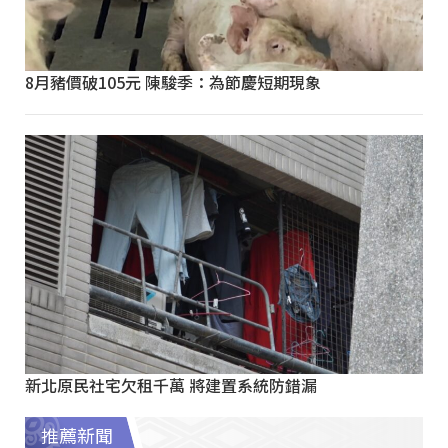
8月豬價破105元 陳駿季：為節慶短期現象
新北原民社宅欠租千萬 將建置系統防錯漏
推薦新聞