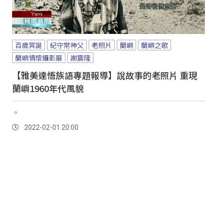
百歲冥誕
紀守常神父
老照片
蘭嶼
蘭嶼之歌
蘭嶼情懷攝影展
謝震隆
【雅美達悟族語專題報導】說故事的老照片 重現
蘭嶼1960年代風貌
。
2022-02-01 20:00