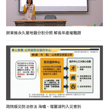
屏東推永久屋地籍分割分照 解長年產權難題
政院版災防法修法 海嘯、堰塞湖列入災害別