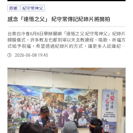
原鄉
紀守常神父
感念「達悟之父」 紀守常傳記紀錄片將開拍
台東白冷會6月6日舉辦蘭嶼「達悟之父 紀守常神父」紀錄片
開鏡儀式，許多教友也都到場以天主教讀經、唱歌、祈福方
式給予祝福，希望透過紀錄片的方式，讓更多人認識紀神
父。
2026-06-08 19:45