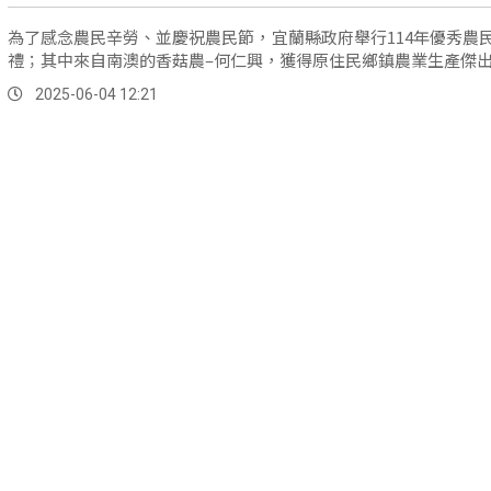
為了感念農民辛勞、並慶祝農民節，宜蘭縣政府舉行114年優秀農
禮；其中來自南澳的香菇農–何仁興，獲得原住民鄉鎮農業生產傑
2025-06-04 12:21