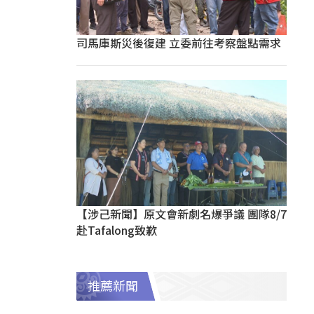
司馬庫斯災後復建 立委前往考察盤點需求
【涉己新聞】原文會新劇名爆爭議 團隊8/7
赴Tafalong致歉
推薦新聞