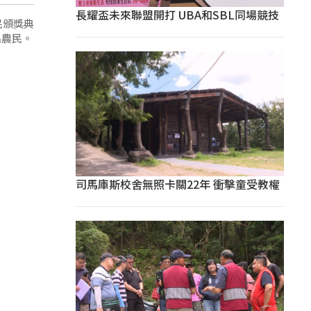
長耀盃未來聯盟開打 UBA和SBL同場競技
民頒獎典
出農民。
司馬庫斯校舍無照卡關22年 衝擊童受教權