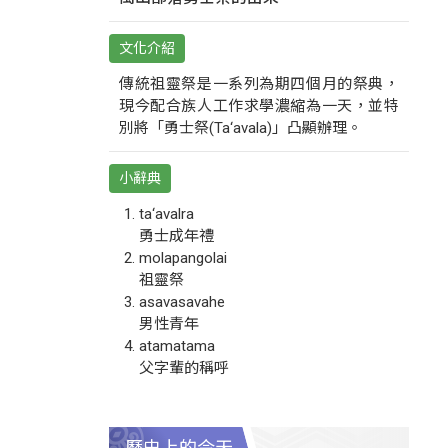
文化介紹
傳統祖靈祭是一系列為期四個月的祭典，
現今配合族人工作求學濃縮為一天，並特
別將「勇士祭(Ta‘avala)」凸顯辦理。
小辭典
ta‘avalra
勇士成年禮
molapangolai
祖靈祭
asavasavahe
男性青年
atamatama
父字輩的稱呼
歷史上的今天