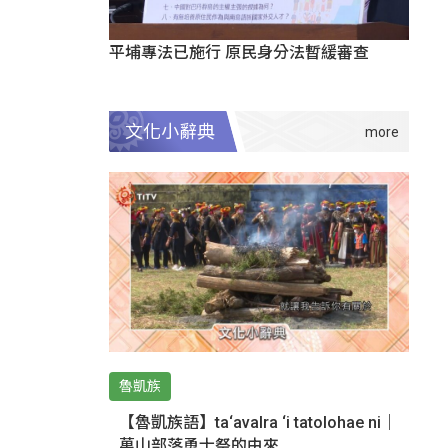
平埔專法已施行 原民身分法暫緩審查
文化小辭典
魯凱族
【魯凱族語】ta‘avalra ‘i tatolohae ni｜
萬山部落勇士祭的由來