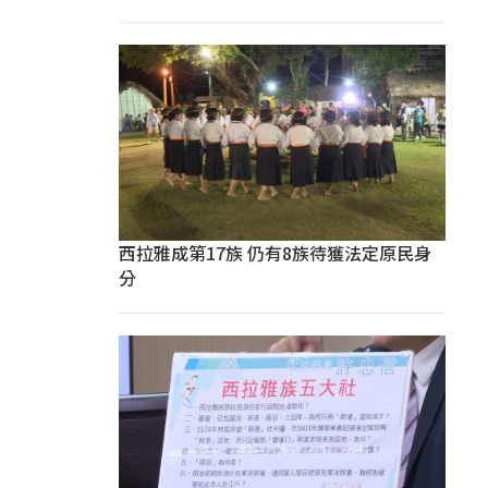
西拉雅成第17族 仍有8族待獲法定原民身
分