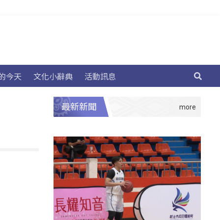
的今天
文化小辭典
活動訊息
最新新聞