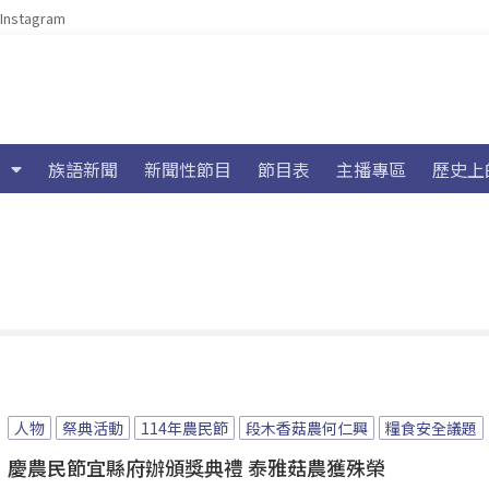
Instagram
族語新聞
新聞性節目
節目表
主播專區
歷史上
人物
祭典活動
114年農民節
段木香菇農何仁興
糧食安全議題
慶農民節宜縣府辦頒獎典禮 泰雅菇農獲殊榮