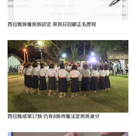
西拉雅族獲民族認定 原民日回顧正名歷程
西拉雅成第17族 仍有8族待獲法定原民身分