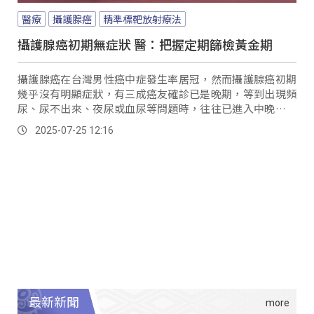
醫療
攝護腺癌
精準標靶放射療法
攝護腺癌初期無症狀 醫：把握定期篩檢黃金期
攝護腺癌在台灣男性癌中症發生率居冠，然而攝護腺癌初期
幾乎沒有明顯症狀，有三成癌友確診已是晚期，等到出現頻
尿、尿不出來、夜尿或血尿等問題時，往往已進入中晚期；
部分病人還會有射精疼痛、精液帶血，甚至骨頭痠痛、背痛
2025-07-25 12:16
等轉移性症狀，醫師提醒這些都是不能忽視的警訊。
最新新聞