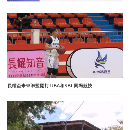
長耀盃未來聯盟開打 UBA和SBL同場競技