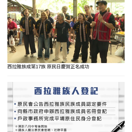
西拉雅族成第17族 原民日慶賀正名成功