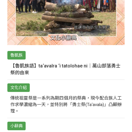
魯凱族
【魯凱族語】ta‘avalra ‘i tatolohae ni｜萬山部落勇士
祭的由來
文化介紹
傳統祖靈祭是一系列為期四個月的祭典，現今配合族人工
作求學濃縮為一天，並特別將「勇士祭(Ta‘avala)」凸顯辦
理。
小辭典