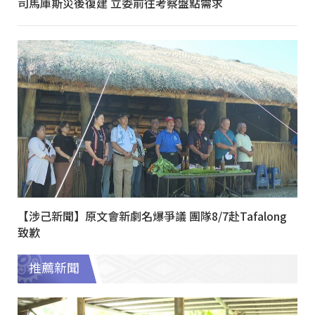
司馬庫斯災後復建 立委前往考察盤點需求
【涉己新聞】原文會新劇名爆爭議 團隊8/7赴Tafalong
致歉
推薦新聞