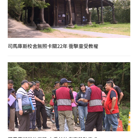
司馬庫斯校舍無照卡關22年 衝擊童受教權