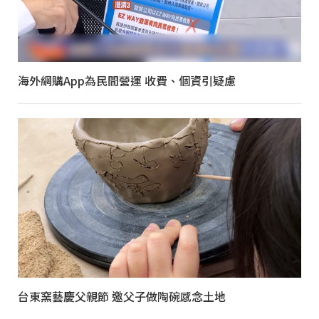
海外網購App為民間營運 收費、個資引疑慮
台東窯藝慶父親節 邀父子做陶碗感念土地