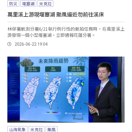
防災
堰塞湖
米克拉
萬里溪上游現堰塞湖 颱風逼近勿前往溪床
林保署航測分署6/21執行例行性的航拍任務時，在萬里溪上
游發現一個小型堰塞湖，立即通報花蓮分署。
2026-06-22 19:04
山海氣象
米克拉
颱風