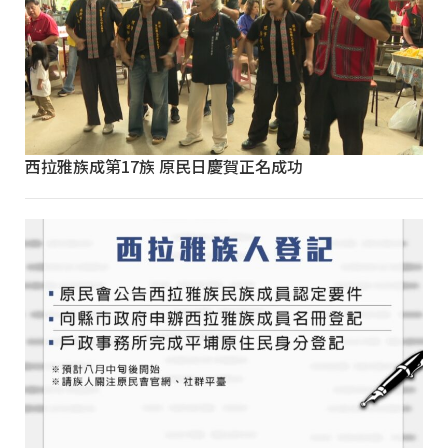
西拉雅族成第17族 原民日慶賀正名成功