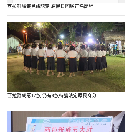
西拉雅族獲民族認定 原民日回顧正名歷程
西拉雅成第17族 仍有8族待獲法定原民身分