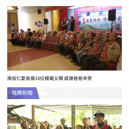
南投仁愛表揚16位模範父親 感謝爸爸辛勞
推薦新聞