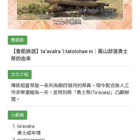
魯凱族
【魯凱族語】ta‘avalra ‘i tatolohae ni｜萬山部落勇士
祭的由來
文化介紹
傳統祖靈祭是一系列為期四個月的祭典，現今配合族人工
作求學濃縮為一天，並特別將「勇士祭(Ta‘avala)」凸顯辦
理。
小辭典
ta‘avalra
勇士成年禮
molapangolai