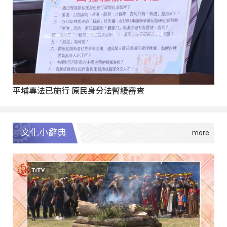
平埔專法已施行 原民身分法暫緩審查
文化小辭典