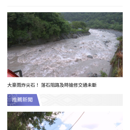
大豪雨炸尖石！ 落石阻路及時搶修交通未斷
推薦新聞