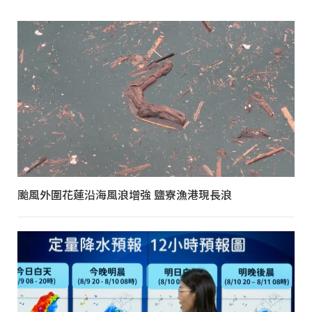
颱風外圍花蓮沿海風浪增強 鹽寮漁港現長浪