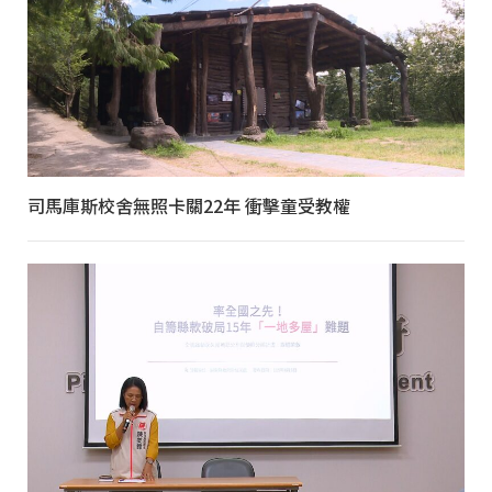
司馬庫斯校舍無照卡關22年 衝擊童受教權