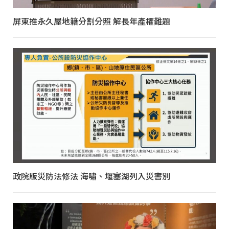
屏東推永久屋地籍分割分照 解長年產權難題
政院版災防法修法 海嘯、堰塞湖列入災害別