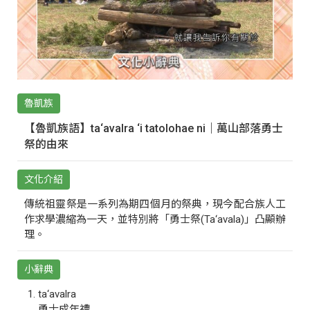
魯凱族
【魯凱族語】ta‘avalra ‘i tatolohae ni｜萬山部落勇士
祭的由來
文化介紹
傳統祖靈祭是一系列為期四個月的祭典，現今配合族人工
作求學濃縮為一天，並特別將「勇士祭(Ta‘avala)」凸顯辦
理。
小辭典
ta‘avalra
勇士成年禮