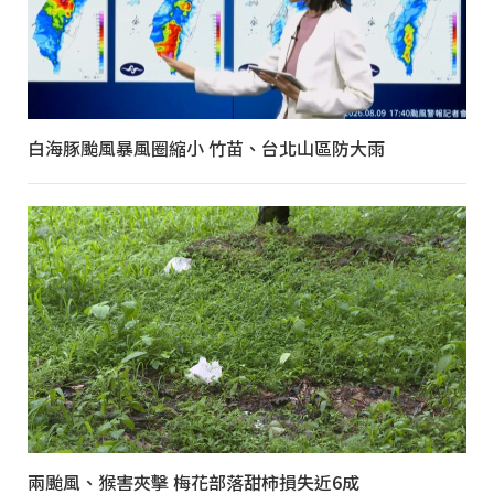
白海豚颱風暴風圈縮小 竹苗、台北山區防大雨
兩颱風、猴害夾擊 梅花部落甜柿損失近6成