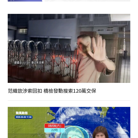
范織欽涉索回扣 橋檢發動搜索120萬交保