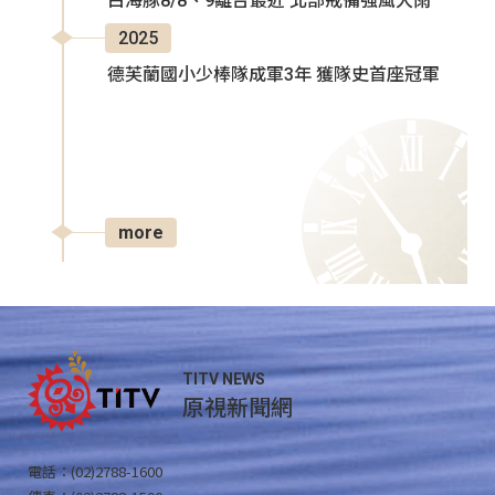
白海豚8/8、9離台最近 北部戒備強風大雨
2025
德芙蘭國小少棒隊成軍3年 獲隊史首座冠軍
more
TITV NEWS
原視新聞網
電話：(02)2788-1600