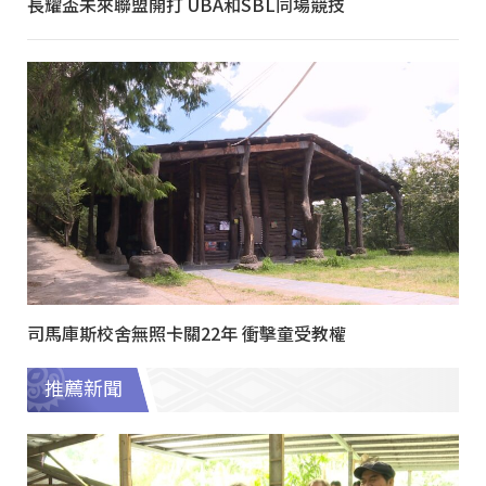
長耀盃未來聯盟開打 UBA和SBL同場競技
司馬庫斯校舍無照卡關22年 衝擊童受教權
推薦新聞