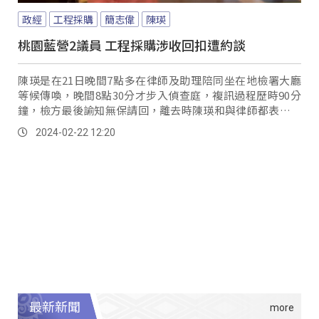
政經
工程採購
簡志偉
陳瑛
桃園藍營2議員 工程採購涉收回扣遭約談
陳瑛是在21日晚間7點多在律師及助理陪同坐在地檢署大廳
等候傳喚，晚間8點30分才步入偵查庭，複訊過程歷時90分
鐘，檢方最後諭知無保請回，離去時陳瑛和與律師都表示誤
會一場，未來仍會繼續使用議員款為民服務；另一位議員簡
2024-02-22 12:20
志偉，則在今日(22)清晨將近3點，諭令20萬元交保候傳。
最新新聞