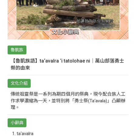
魯凱族
【魯凱族語】ta‘avalra ‘i tatolohae ni｜萬山部落勇士
祭的由來
文化介紹
傳統祖靈祭是一系列為期四個月的祭典，現今配合族人工
作求學濃縮為一天，並特別將「勇士祭(Ta‘avala)」凸顯辦
理。
小辭典
ta‘avalra