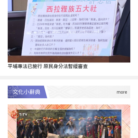
平埔專法已施行 原民身分法暫緩審查
文化小辭典