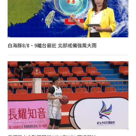
白海豚8/8、9離台最近 北部戒備強風大雨