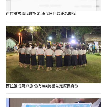
西拉雅族獲民族認定 原民日回顧正名歷程
西拉雅成第17族 仍有8族待獲法定原民身分