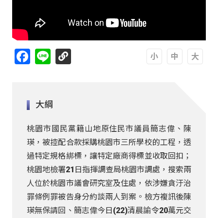
Facebook
Line
A
A
A
大綱
桃園市國民黨籍山地原住民市議員簡志偉、陳
瑛，被控配合款採購桃園市三所學校的工程，透
過特定規格綁標，讓特定廠商得標並收取回扣；
桃園地檢署21日指揮調查局桃園市調處，搜索兩
人位於桃園市議會研究室及住處，依涉嫌貪汙治
罪條例罪被告身分約談兩人到案。檢方複訊後陳
瑛無保請回、簡志偉今日(22)清晨諭令20萬元交