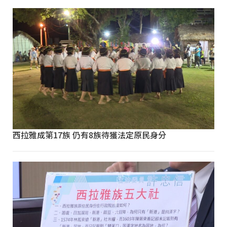
西拉雅成第17族 仍有8族待獲法定原民身分