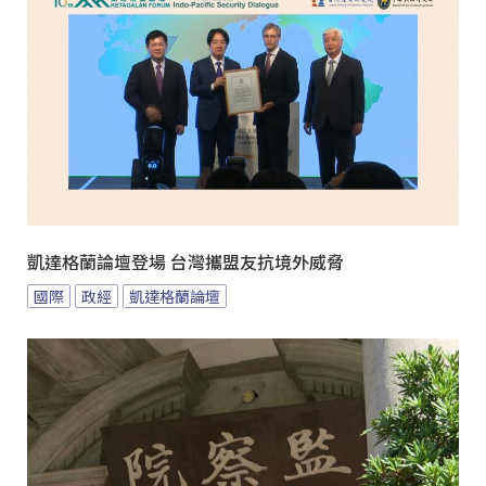
凱達格蘭論壇登場 台灣攜盟友抗境外威脅
國際
政經
凱達格蘭論壇