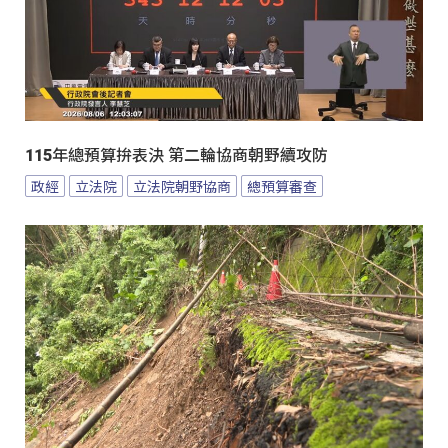
115年總預算拚表決 第二輪協商朝野續攻防
政經
立法院
立法院朝野協商
總預算審查