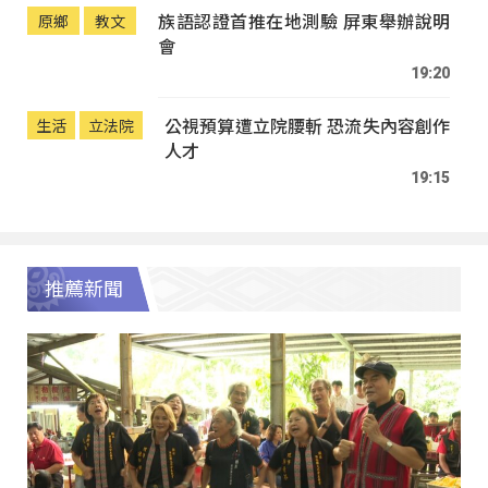
族語認證首推在地測驗 屏東舉辦說明
原鄉
教文
會
19:20
公視預算遭立院腰斬 恐流失內容創作
生活
立法院
人才
19:15
推薦新聞