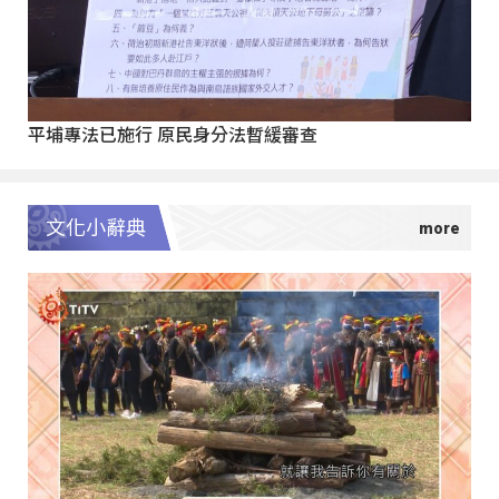
平埔專法已施行 原民身分法暫緩審查
文化小辭典