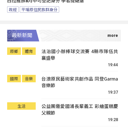
西拉雅族8月中可登記身分 學者提疑慮
政經
平埔原住民族群身分
最新新聞
法治國小辦棒球交流賽 4縣市隊伍共
原鄉
體育
襄盛舉
19:44
台澳原民藝術家共創作品 同登Garma
國際
音樂
音樂節
19:37
公益團邀愛國浦長輩義工 彩繪蛋糕慶
生活
父親節
19:28