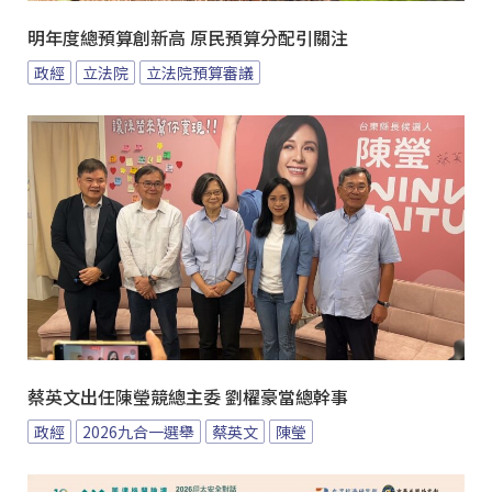
明年度總預算創新高 原民預算分配引關注
政經
立法院
立法院預算審議
蔡英文出任陳瑩競總主委 劉櫂豪當總幹事
政經
2026九合一選舉
蔡英文
陳瑩