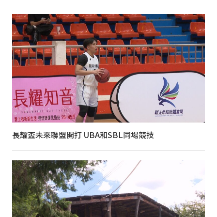
長耀盃未來聯盟開打 UBA和SBL同場競技