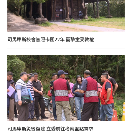
司馬庫斯校舍無照卡關22年 衝擊童受教權
司馬庫斯災後復建 立委前往考察盤點需求