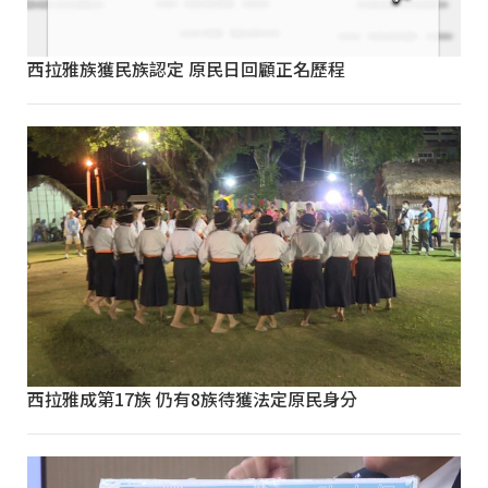
西拉雅族獲民族認定 原民日回顧正名歷程
西拉雅成第17族 仍有8族待獲法定原民身分