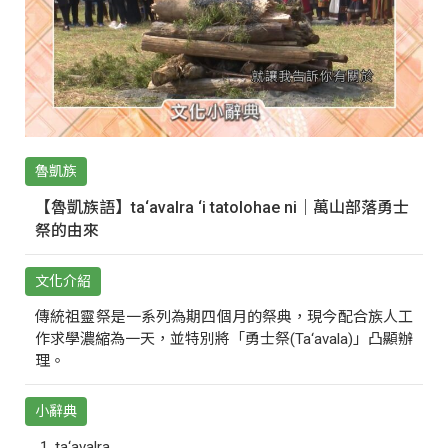
魯凱族
【魯凱族語】ta‘avalra ‘i tatolohae ni｜萬山部落勇士
祭的由來
文化介紹
傳統祖靈祭是一系列為期四個月的祭典，現今配合族人工
作求學濃縮為一天，並特別將「勇士祭(Ta‘avala)」凸顯辦
理。
小辭典
ta‘avalra