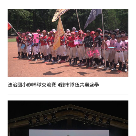
法治國小辦棒球交流賽 4縣市隊伍共襄盛舉