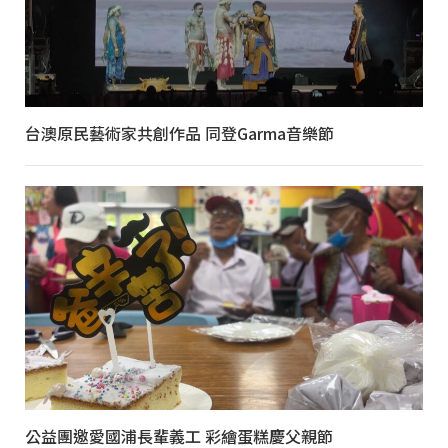
台澳原民藝術家共創作品 同登Garma音樂節
公益團邀愛國浦長輩義工 彩繪蛋糕慶父親節