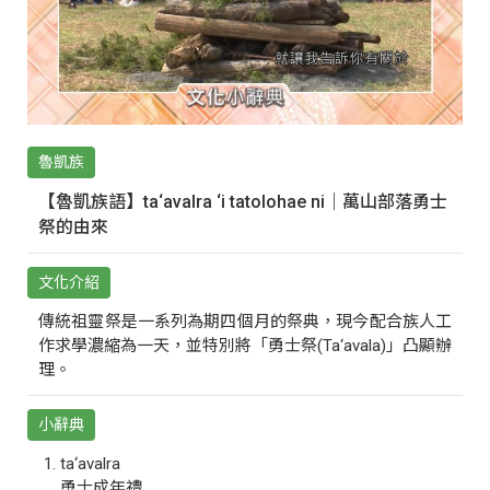
魯凱族
【魯凱族語】ta‘avalra ‘i tatolohae ni｜萬山部落勇士
祭的由來
文化介紹
傳統祖靈祭是一系列為期四個月的祭典，現今配合族人工
作求學濃縮為一天，並特別將「勇士祭(Ta‘avala)」凸顯辦
理。
小辭典
ta‘avalra
勇士成年禮