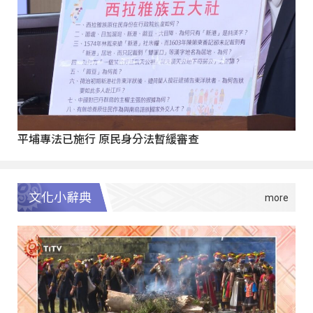
平埔專法已施行 原民身分法暫緩審查
文化小辭典