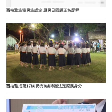
西拉雅族獲民族認定 原民日回顧正名歷程
西拉雅成第17族 仍有8族待獲法定原民身分