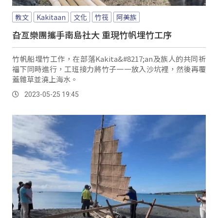
教文
Kakitaan
文化
竹筏
阿美族
旮亙樂團攜手南島社大 重現竹帆埋竹工序
竹帆船埋竹工作，在部落Kakita&#8217;an及族人的共同祈
福下同時進行，工班接力將竹子一一放入沙坑裡，然後再覆
蓋雜草並澆上海水。
2023-05-25 19:45