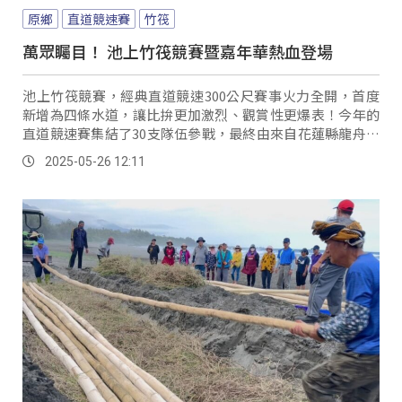
原鄉
直道競速賽
竹筏
萬眾矚目！ 池上竹筏競賽暨嘉年華熱血登場
池上竹筏競賽，經典直道競速300公尺賽事火力全開，首度
新增為四條水道，讓比拚更加激烈、觀賞性更爆表！今年的
直道競速賽集結了30支隊伍參戰，最終由來自花蓮縣龍舟代
表隊Mr.CaNoe TaIwan技壓群雄，勇奪冠軍！ 花蓮縣龍舟代
2025-05-26 12:11
表隊...。