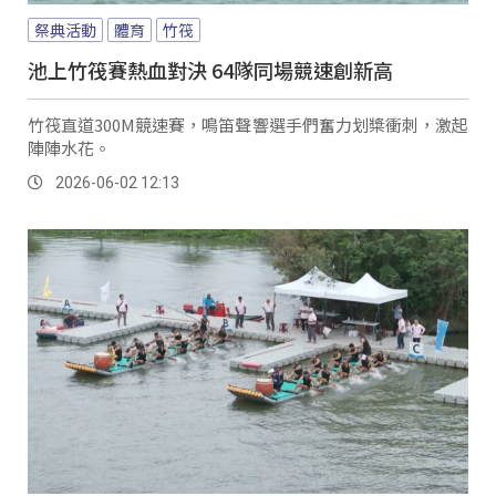
祭典活動
體育
竹筏
池上竹筏賽熱血對決 64隊同場競速創新高
竹筏直道300M競速賽，鳴笛聲響選手們奮力划槳衝刺，激起
陣陣水花。
2026-06-02 12:13