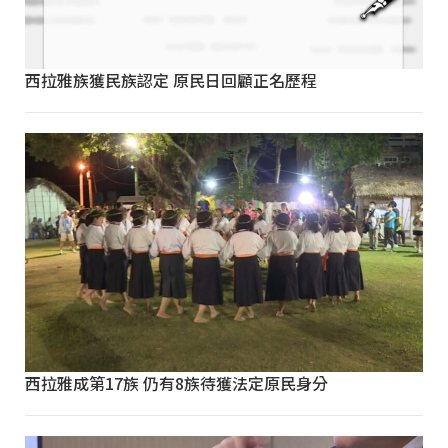
西拉雅族獲民族認定 原民日回顧正名歷程
西拉雅成第17族 仍有8族待獲法定原民身分