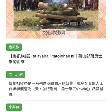
魯凱族
【魯凱族語】ta‘avalra ‘i tatolohae ni｜萬山部落勇士
祭的由來
文化介紹
傳統祖靈祭是一系列為期四個月的祭典，現今配合族人工
作求學濃縮為一天，並特別將「勇士祭(Ta‘avala)」凸顯辦
理。
小辭典