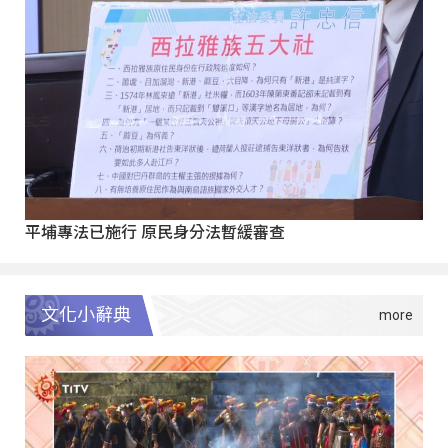
平埔專法已施行 原民身分法暫緩審查
文化小辭典