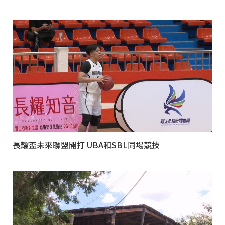
長耀盃未來聯盟開打 UBA和SBL同場競技