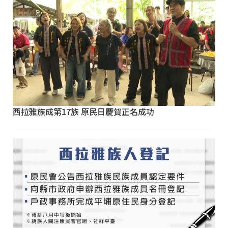
西拉雅族成第17族 原民日慶賀正名成功