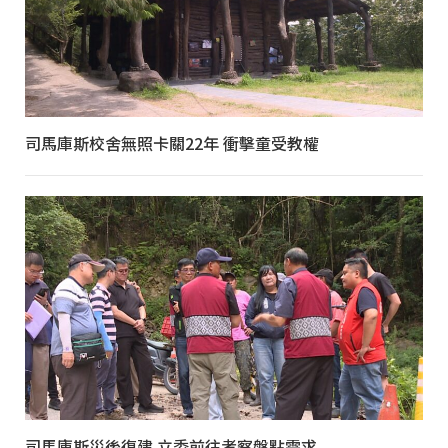
司馬庫斯校舍無照卡關22年 衝擊童受教權
司馬庫斯災後復建 立委前往考察盤點需求