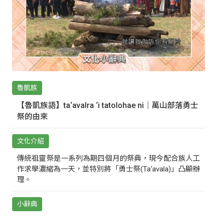
魯凱族
【魯凱族語】ta‘avalra ‘i tatolohae ni｜萬山部落勇士
祭的由來
文化介紹
傳統祖靈祭是一系列為期四個月的祭典，現今配合族人工
作求學濃縮為一天，並特別將「勇士祭(Ta‘avala)」凸顯辦
理。
小辭典