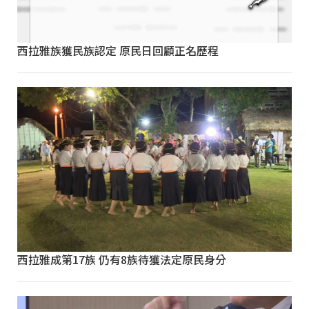
西拉雅族獲民族認定 原民日回顧正名歷程
西拉雅成第17族 仍有8族待獲法定原民身分