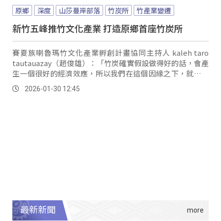
原鄉
深度
山莎蔓岸部落
竹炭所
竹產業變遷
新竹五峰推竹文化產業 打造原鄉首座竹炭所
賽夏族喇魯瑪竹文化產業孵創計畫協同主持人 kaleh taro
tautauazay（趙俊雄）：「竹炭確實假設做得好的話，會產
生一個很好的經濟效應，所以我們在這個因緣之下，就開始
思考，竹炭怎麼把它建構起來，然後來製造好的竹炭，將來
2026-01-30 12:45
可以變成更好的產品。
最新新聞