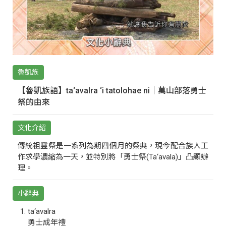
魯凱族
【魯凱族語】ta‘avalra ‘i tatolohae ni｜萬山部落勇士
祭的由來
文化介紹
傳統祖靈祭是一系列為期四個月的祭典，現今配合族人工
作求學濃縮為一天，並特別將「勇士祭(Ta‘avala)」凸顯辦
理。
小辭典
ta‘avalra
勇士成年禮