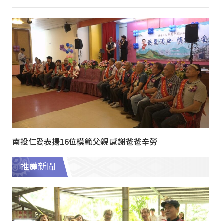
南投仁愛表揚16位模範父親 感謝爸爸辛勞
推薦新聞