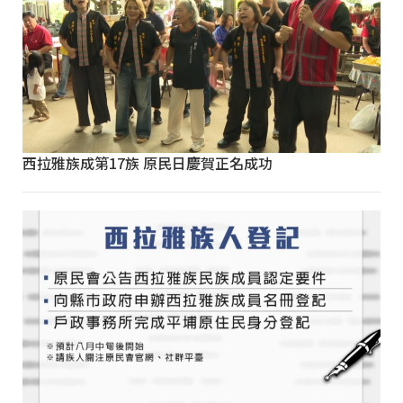
西拉雅族成第17族 原民日慶賀正名成功