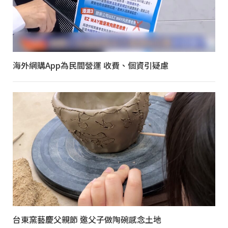
海外網購App為民間營運 收費、個資引疑慮
台東窯藝慶父親節 邀父子做陶碗感念土地