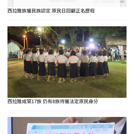
西拉雅族獲民族認定 原民日回顧正名歷程
西拉雅成第17族 仍有8族待獲法定原民身分