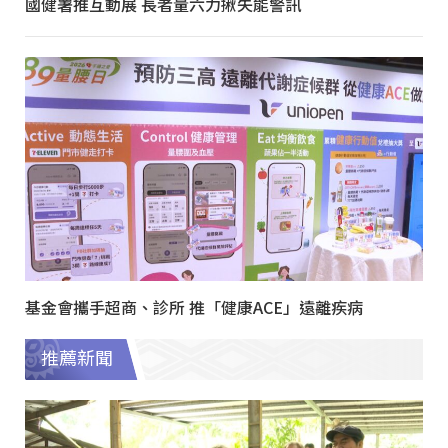
國健署推互動展 長者量六力揪失能警訊
基金會攜手超商、診所 推「健康ACE」遠離疾病
推薦新聞