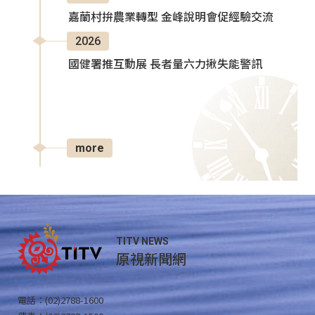
嘉蘭村拚農業轉型 金峰說明會促經驗交流
2026
國健署推互動展 長者量六力揪失能警訊
more
TITV NEWS
原視新聞網
電話：(02)2788-1600