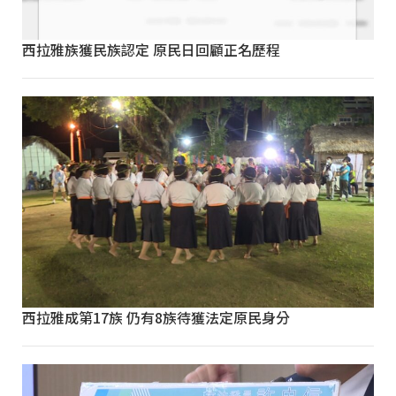
西拉雅族獲民族認定 原民日回顧正名歷程
西拉雅成第17族 仍有8族待獲法定原民身分