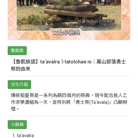
魯凱族
【魯凱族語】ta‘avalra ‘i tatolohae ni｜萬山部落勇士
祭的由來
文化介紹
傳統祖靈祭是一系列為期四個月的祭典，現今配合族人工
作求學濃縮為一天，並特別將「勇士祭(Ta‘avala)」凸顯辦
理。
小辭典
ta‘avalra