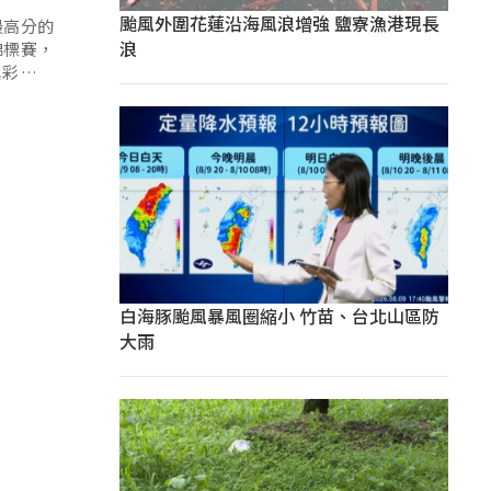
颱風外圍花蓮沿海風浪增強 鹽寮漁港現長
最高分的
浪
錦標賽，
異彩，全
白海豚颱風暴風圈縮小 竹苗、台北山區防
大雨