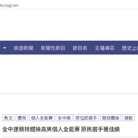
Instagram
族語新聞
新聞性節目
節目表
主播專區
歷史上
教文
體育
個人全能賽
全中運
原住民選手
競技體操
運動
全中運競技體操高男個人全能賽 原民選手獲佳績