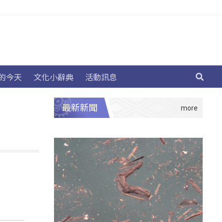
的今天
文化小辭典
活動訊息
最新新聞