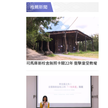
推薦新聞
司馬庫斯校舍無照卡關22年 衝擊童受教權