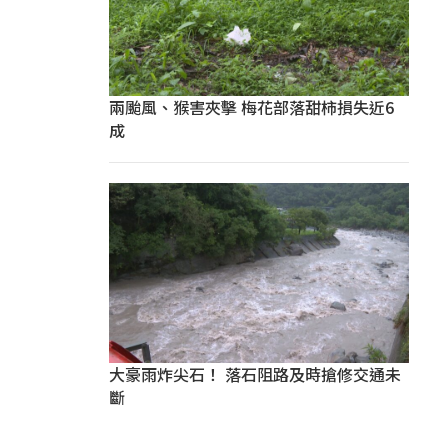
兩颱風、猴害夾擊 梅花部落甜柿損失近6
成
大豪雨炸尖石！ 落石阻路及時搶修交通未
斷