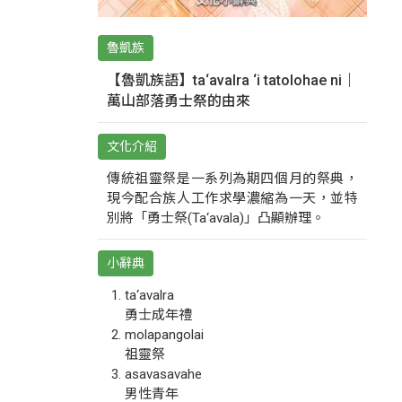
魯凱族
【魯凱族語】ta‘avalra ‘i tatolohae ni｜
萬山部落勇士祭的由來
文化介紹
傳統祖靈祭是一系列為期四個月的祭典，
現今配合族人工作求學濃縮為一天，並特
別將「勇士祭(Ta‘avala)」凸顯辦理。
小辭典
ta‘avalra
勇士成年禮
molapangolai
祖靈祭
asavasavahe
男性青年