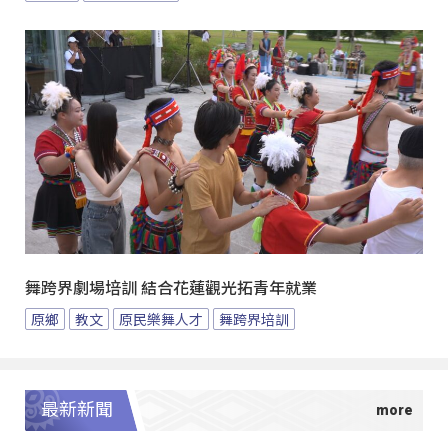
舞跨界劇場培訓 結合花蓮觀光拓青年就業
原鄉
教文
原民樂舞人才
舞跨界培訓
最新新聞