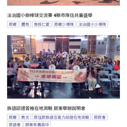
法治國小辦棒球交流賽 4縣市隊伍共襄盛舉
原鄉
體育
南投仁愛
原鄉少棒隊
法治國小少棒隊
族語認證首推在地測驗 屏東舉辦說明會
原鄉
教文
原住民族語言能力認證在地測驗
原民會
原語會
屏東來義高中