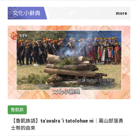
文化小辭典
魯凱族
【魯凱族語】ta‘avalra ‘i tatolohae ni｜萬山部落勇
士祭的由來