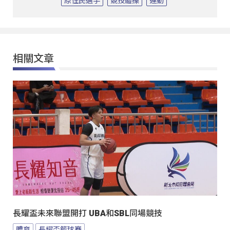
原住民選手
競技體操
運動
相關文章
長耀盃未來聯盟開打 UBA和SBL同場競技
體育
長耀盃籃球賽