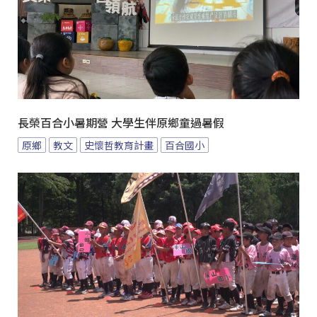
長榮百合小暑期營 大學生伴原鄉童過暑假
原鄉
教文
史懷哲教育計畫
百合國小