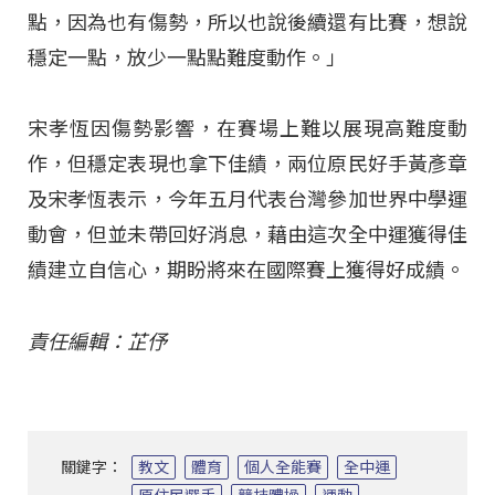
點，因為也有傷勢，所以也說後續還有比賽，想說
穩定一點，放少一點點難度動作。」
宋孝恆因傷勢影響，在賽場上難以展現高難度動
作，但穩定表現也拿下佳績，兩位原民好手黃彥章
及宋孝恆表示，今年五月代表台灣參加世界中學運
動會，但並未帶回好消息，藉由這次全中運獲得佳
績建立自信心，期盼將來在國際賽上獲得好成績。
責任編輯：芷伃
關鍵字：
教文
體育
個人全能賽
全中運