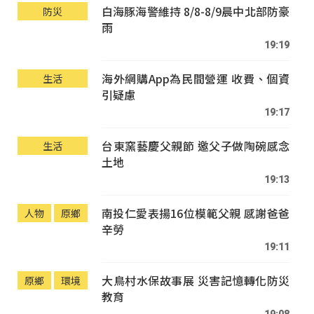
白海豚海警維持 8/8-8/9晨中北部防豪
防災
雨
19:19
海外網購App為民間營運 收費、個資
生活
引疑慮
19:17
台東窯藝慶父親節 邀父子做陶碗感念
生活
土地
19:13
南投仁愛表揚16位模範父親 感謝爸爸
人物
原鄉
辛勞
19:11
大鳥村水保故事展 災害記憶轉化防災
原鄉
環境
教育