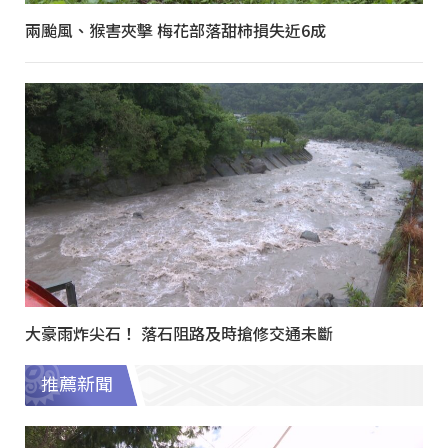
兩颱風、猴害夾擊 梅花部落甜柿損失近6成
大豪雨炸尖石！ 落石阻路及時搶修交通未斷
推薦新聞