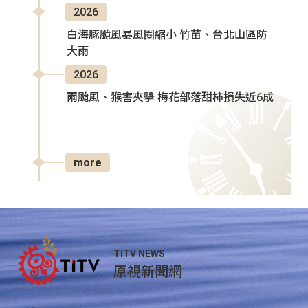
2026
白海豚颱風暴風圈縮小 竹苗、台北山區防
大雨
2026
兩颱風、猴害夾擊 梅花部落甜柿損失近6成
more
TITV NEWS
原視新聞網