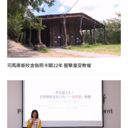
司馬庫斯校舍無照卡關22年 衝擊童受教權