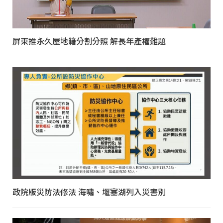
屏東推永久屋地籍分割分照 解長年產權難題
政院版災防法修法 海嘯、堰塞湖列入災害別