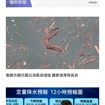
最新新聞
颱風外圍花蓮沿海風浪增強 鹽寮漁港現長浪