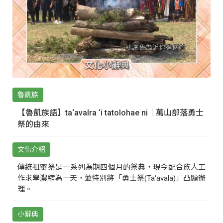
魯凱族
【魯凱族語】ta‘avalra ‘i tatolohae ni｜萬山部落勇士
祭的由來
文化介紹
傳統祖靈祭是一系列為期四個月的祭典，現今配合族人工
作求學濃縮為一天，並特別將「勇士祭(Ta‘avala)」凸顯辦
理。
小辭典