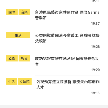
19:44
台澳原民藝術家共創作品 同登Garma
國際
音樂
音樂節
19:37
公益團邀愛國浦長輩義工 彩繪蛋糕慶
生活
父親節
19:28
族語認證首推在地測驗 屏東舉辦說明
原鄉
教文
會
19:20
公視預算遭立院腰斬 恐流失內容創作
生活
立法院
人才
19:15