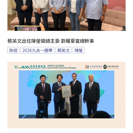
蔡英文出任陳瑩競總主委 劉櫂豪當總幹事
政經
2026九合一選舉
蔡英文
陳瑩