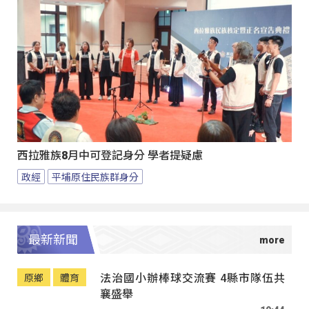
西拉雅族8月中可登記身分 學者提疑慮
政經
平埔原住民族群身分
最新新聞
法治國小辦棒球交流賽 4縣市隊伍共
原鄉
體育
襄盛舉