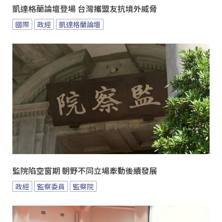
凱達格蘭論壇登場 台灣攜盟友抗境外威脅
國際
政經
凱達格蘭論壇
監院陷空窗期 朝野不同立場牽動後續發展
政經
監察委員
監察院