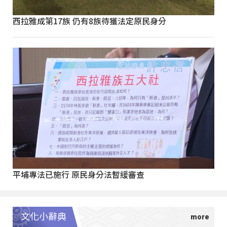
西拉雅成第17族 仍有8族待獲法定原民身分
平埔專法已施行 原民身分法暫緩審查
文化小辭典