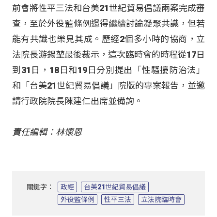
前會將性平三法和台美21世紀貿易倡議兩案完成審
查，至於外役監條例還得繼續討論凝聚共識，但若
能有共識也樂見其成。歷經2個多小時的協商，立
法院長游錫堃最後裁示，這次臨時會的時程從17日
到31日，18日和19日分別提出「性騷擾防治法」
和「台美21世紀貿易倡議」院版的專案報告，並邀
請行政院院長陳建仁出席並備詢。
責任編輯：林懷恩
關鍵字：
政經
台美21世紀貿易倡議
外役監條例
性平三法
立法院臨時會