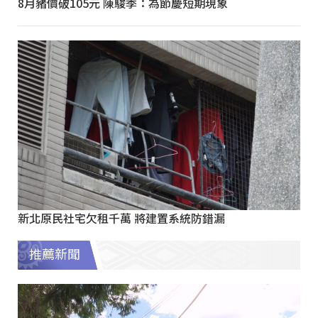
8月豬價破105元 陳駿季：為節慶短期現象
新北原民社宅欠租千萬 將建置系統防錯漏
推薦新聞