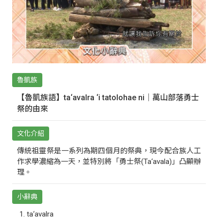
魯凱族
【魯凱族語】ta‘avalra ‘i tatolohae ni｜萬山部落勇士
祭的由來
文化介紹
傳統祖靈祭是一系列為期四個月的祭典，現今配合族人工
作求學濃縮為一天，並特別將「勇士祭(Ta‘avala)」凸顯辦
理。
小辭典
ta‘avalra