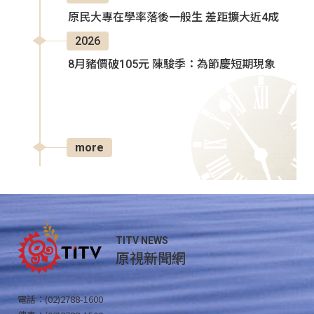
原民大專在學率落後一般生 差距擴大近4成
2026
8月豬價破105元 陳駿季：為節慶短期現象
more
TITV NEWS
原視新聞網
電話：(02)2788-1600