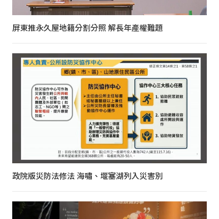
屏東推永久屋地籍分割分照 解長年產權難題
政院版災防法修法 海嘯、堰塞湖列入災害別