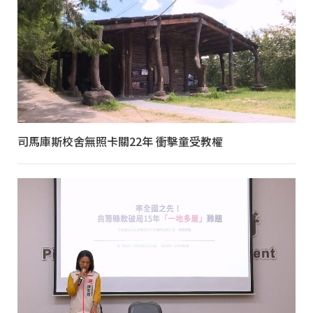
司馬庫斯校舍無照卡關22年 衝擊童受教權