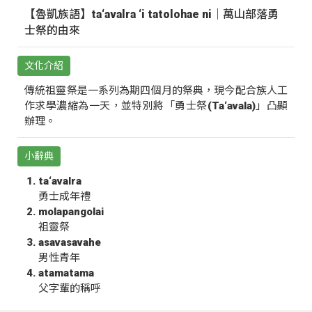
【魯凱族語】ta‘avalra ‘i tatolohae ni｜萬山部落勇
士祭的由來
文化介紹
傳統祖靈祭是一系列為期四個月的祭典，現今配合族人工
作求學濃縮為一天，並特別將「勇士祭(Ta‘avala)」凸顯
辦理。
小辭典
ta‘avalra
勇士成年禮
molapangolai
祖靈祭
asavasavahe
男性青年
atamatama
父字輩的稱呼