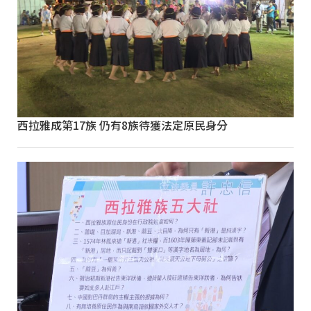
西拉雅成第17族 仍有8族待獲法定原民身分