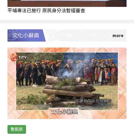
平埔專法已施行 原民身分法暫緩審查
文化小辭典
魯凱族