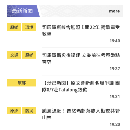
最新新聞
司馬庫斯校舍無照卡關22年 衝擊童受
原鄉
環境
教權
19:40
司馬庫斯災後復建 立委前往考察盤點
交通
原鄉
需求
19:37
【涉己新聞】原文會新劇名爆爭議 團
原鄉
隊8/7赴Tafalong致歉
19:31
颱風逼近！普悠瑪部落族人勘查共管
原鄉
防災
山林
19:20