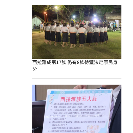
西拉雅成第17族 仍有8族待獲法定原民身
分