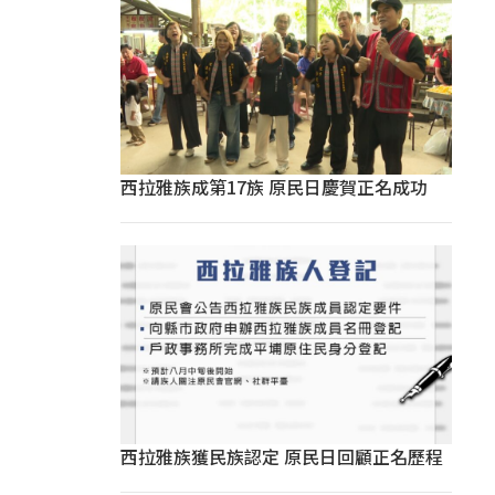
西拉雅族成第17族 原民日慶賀正名成功
西拉雅族獲民族認定 原民日回顧正名歷程