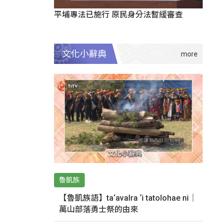
平埔專法已施行 原民身分法暫緩審查
文化小辭典
魯凱族
【魯凱族語】ta‘avalra ‘i tatolohae ni｜
萬山部落勇士祭的由來