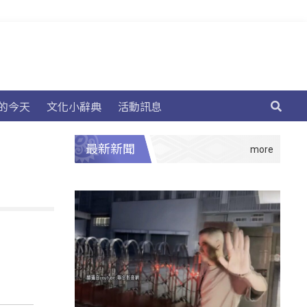
的今天
文化小辭典
活動訊息
最新新聞