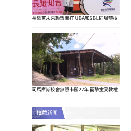
長耀盃未來聯盟開打 UBA和SBL同場競技
司馬庫斯校舍無照卡關22年 衝擊童受教權
推薦新聞