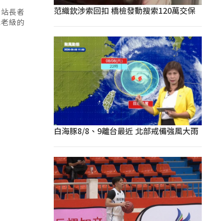
范織欽涉索回扣 橋檢發動搜索120萬交保
全站長者
元老級的
白海豚8/8、9離台最近 北部戒備強風大雨