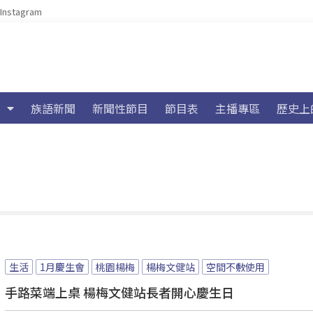
Instagram
族語新聞
新聞性節目
節目表
主播專區
歷史上
生活
1月慶生會
桃園楊梅
楊梅文健站
空間不敷使用
手路菜端上桌 楊梅文健站長者開心慶生日