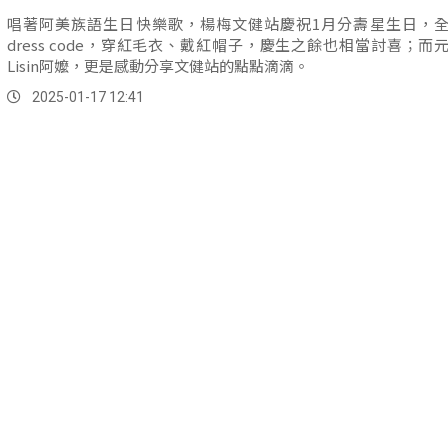
唱著阿美族語生日快樂歌，楊梅文健站慶祝1月分壽星生日，
dress code，穿紅毛衣、戴紅帽子，慶生之餘也相當討喜；而
Lisin阿嬤，更是感動分享文健站的點點滴滴。
2025-01-17 12:41