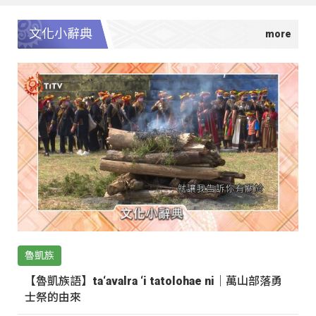
文化小辭典
魯凱族
【魯凱族語】ta‘avalra ‘i tatolohae ni｜萬山部落勇
士祭的由來