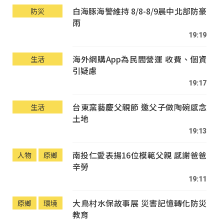
白海豚海警維持 8/8-8/9晨中北部防豪
防災
雨
19:19
海外網購App為民間營運 收費、個資
生活
引疑慮
19:17
台東窯藝慶父親節 邀父子做陶碗感念
生活
土地
19:13
南投仁愛表揚16位模範父親 感謝爸爸
人物
原鄉
辛勞
19:11
大鳥村水保故事展 災害記憶轉化防災
原鄉
環境
教育