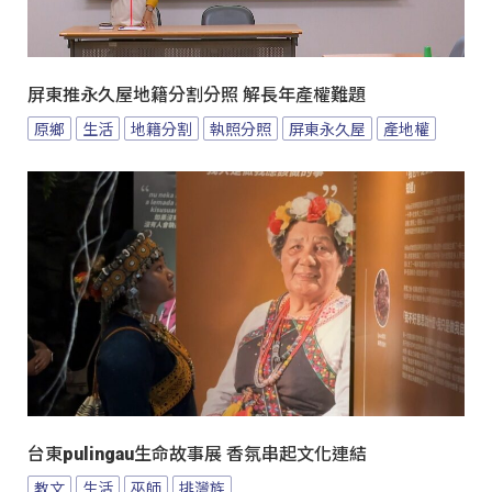
屏東推永久屋地籍分割分照 解長年產權難題
原鄉
生活
地籍分割
執照分照
屏東永久屋
產地權
台東pulingau生命故事展 香氛串起文化連結
教文
生活
巫師
排灣族