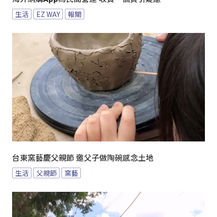
生活
EZ WAY
報關
台東窯藝慶父親節 邀父子做陶碗感念土地
生活
父親節
窯藝