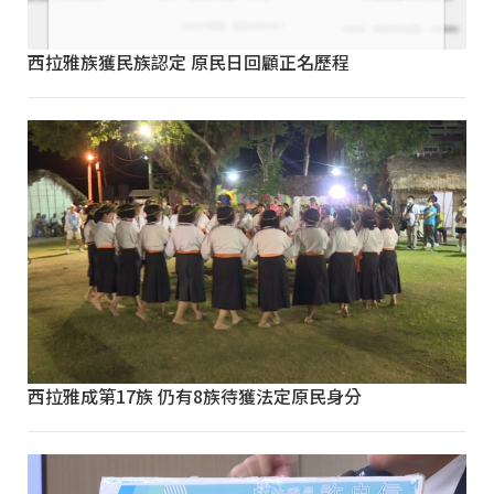
西拉雅族獲民族認定 原民日回顧正名歷程
西拉雅成第17族 仍有8族待獲法定原民身分