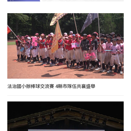
法治國小辦棒球交流賽 4縣市隊伍共襄盛舉