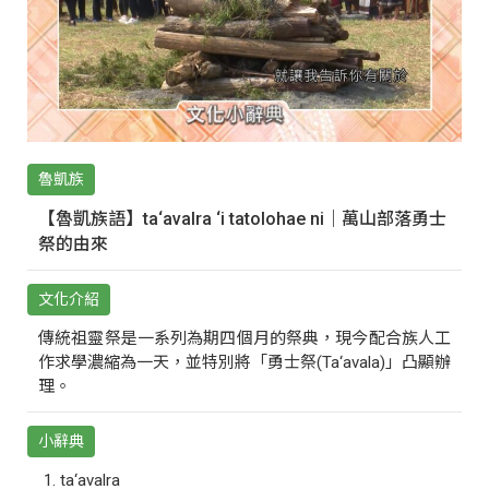
魯凱族
【魯凱族語】ta‘avalra ‘i tatolohae ni｜萬山部落勇士
祭的由來
文化介紹
傳統祖靈祭是一系列為期四個月的祭典，現今配合族人工
作求學濃縮為一天，並特別將「勇士祭(Ta‘avala)」凸顯辦
理。
小辭典
ta‘avalra