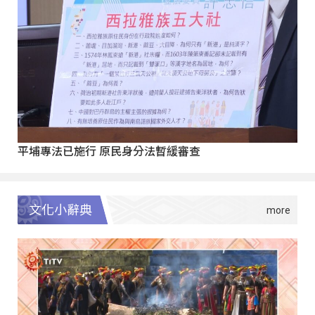
平埔專法已施行 原民身分法暫緩審查
文化小辭典