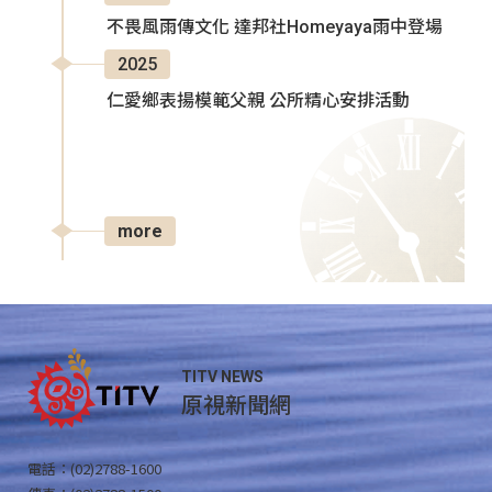
不畏風雨傳文化 達邦社Homeyaya雨中登場
2025
仁愛鄉表揚模範父親 公所精心安排活動
more
TITV NEWS
原視新聞網
電話：(02)2788-1600