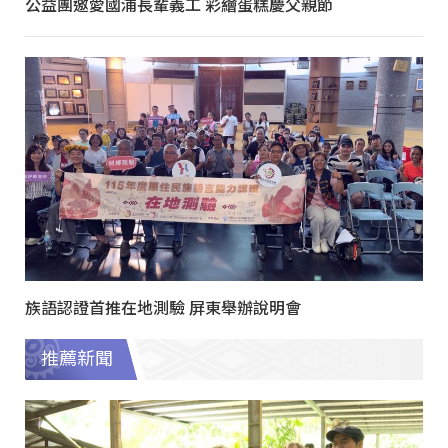
公益團邀愛國浦長輩義工 彩繪蛋糕慶父親節
族語認證首推在地測驗 屏東舉辦說明會
推薦新聞