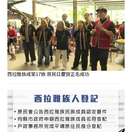
西拉雅族成第17族 原民日慶賀正名成功