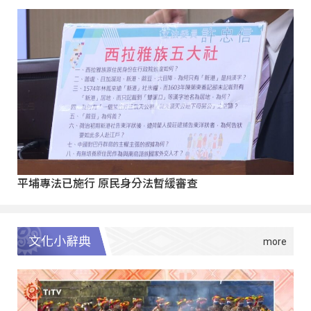
平埔專法已施行 原民身分法暫緩審查
文化小辭典