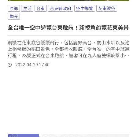
原鄉
生活
台東
台東縣政府
空中導覽
花東縱谷
觀光
全台唯一空中遊覽台東啟航！新視角飽覽花東美景
飛機在花東縱谷緩緩飛行，包括鹿野高台、關山水圳以及池
上棋盤狀的稻田景色，全都盡收眼底，全台唯一的空中旅遊
行程，28號正式在台東啟航，遊客可在九人座雙螺旋槳小飛
機上，低空鳥瞰花東縱谷跟海岸山脈美景。
2022-04-29 17:40