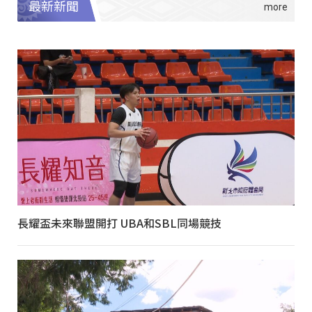
最新新聞
長耀盃未來聯盟開打 UBA和SBL同場競技