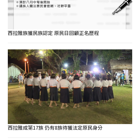
西拉雅族獲民族認定 原民日回顧正名歷程
西拉雅成第17族 仍有8族待獲法定原民身分