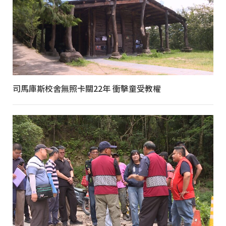
司馬庫斯校舍無照卡關22年 衝擊童受教權