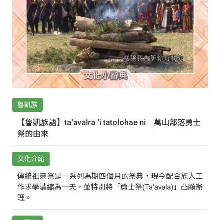
魯凱族
【魯凱族語】ta‘avalra ‘i tatolohae ni｜萬山部落勇士
祭的由來
文化介紹
傳統祖靈祭是一系列為期四個月的祭典，現今配合族人工
作求學濃縮為一天，並特別將「勇士祭(Ta‘avala)」凸顯辦
理。