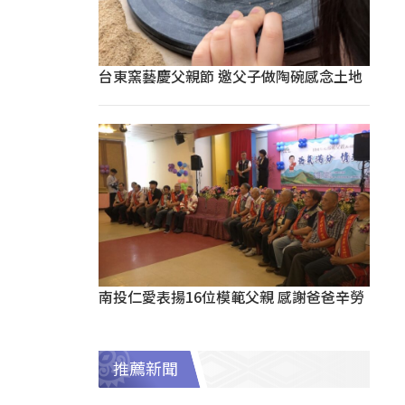
台東窯藝慶父親節 邀父子做陶碗感念土地
南投仁愛表揚16位模範父親 感謝爸爸辛勞
推薦新聞