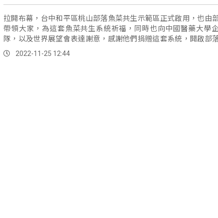
拉開布幕，台中和平區桃山部落魚菜共生示範區正式啟用，也由
帶領大家，為這套魚菜共生系統祈福，同時也向中國醫藥大學
隊，以及世界展望會表達謝意，感謝他們捐贈這套系統，開啟部
給自足的新...。
2022-11-25 12:44