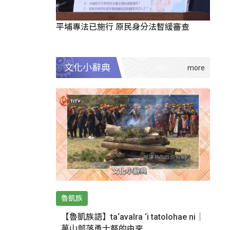
平埔專法已施行 原民身分法暫緩審查
文化小辭典
魯凱族
【魯凱族語】ta‘avalra ‘i tatolohae ni｜
萬山部落勇士祭的由來