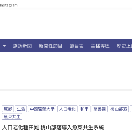
Instagram
族語新聞
新聞性節目
節目表
主播專區
歷史上
原鄉
生活
中國醫藥大學
人口老化
和平
慈善團
桃山部落
魚菜共生
人口老化種田難 桃山部落導入魚菜共生系統