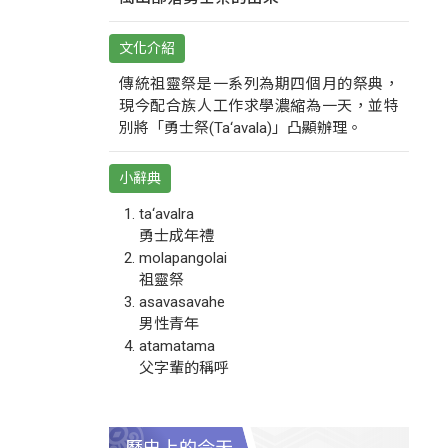
文化介紹
傳統祖靈祭是一系列為期四個月的祭典，
現今配合族人工作求學濃縮為一天，並特
別將「勇士祭(Ta‘avala)」凸顯辦理。
小辭典
ta‘avalra
勇士成年禮
molapangolai
祖靈祭
asavasavahe
男性青年
atamatama
父字輩的稱呼
歷史上的今天