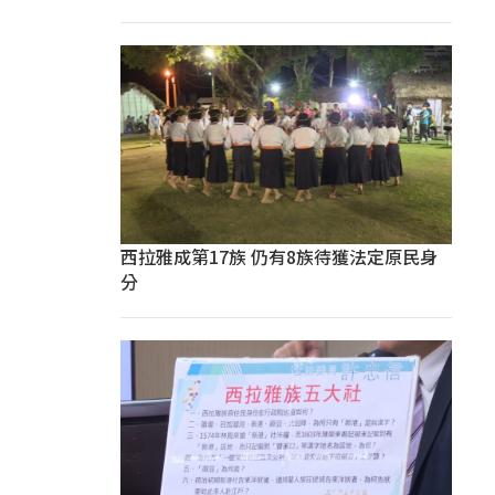
西拉雅成第17族 仍有8族待獲法定原民身
分