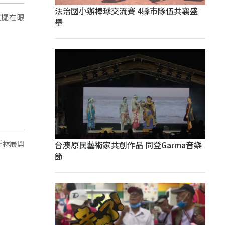
法治國小辦棒球交流賽 4縣市隊伍共襄盛
就擺在眼
舉
斯林展開
台澳原民藝術家共創作品 同登Garma音樂
節