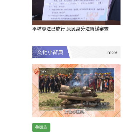
平埔專法已施行 原民身分法暫緩審查
文化小辭典
魯凱族