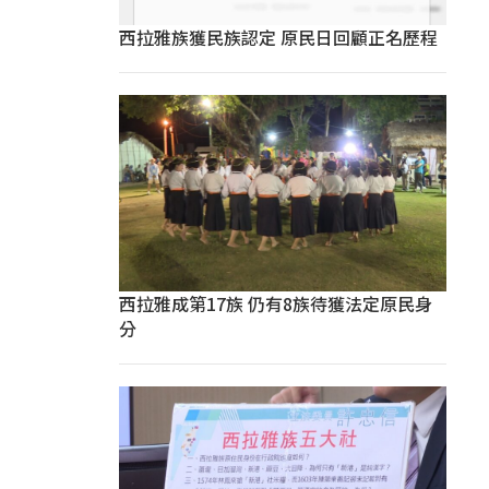
西拉雅族獲民族認定 原民日回顧正名歷程
西拉雅成第17族 仍有8族待獲法定原民身
分