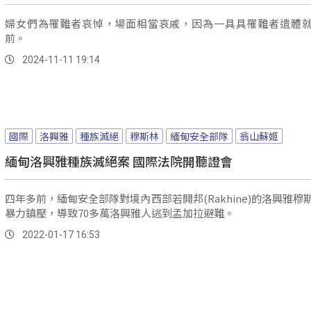
婦女們為罹難者哀悼，場面相當哀戚，因為一具具罹難者遺體
前。
2024-11-11 19:14
國際
洛興雅
種族滅絕
穆斯林
緬甸安全部隊
翁山蘇姬
緬甸洛興雅種族滅絕案 國際法院開聽證會
四年多前，緬甸安全部隊對境內西部若開邦(Rakhine)的洛興雅穆
暴力鎮壓，導致70多萬洛興雅人逃到孟加拉避難。
2022-01-17 16:53