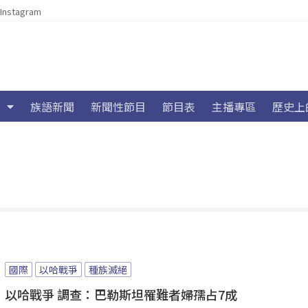
Instagram
族語新聞
新聞性節目
節目表
主播專區
歷史上
國際
以哈戰爭
種族滅絕
以哈戰爭 調查：巴勒斯坦罹難者婦孺占7成