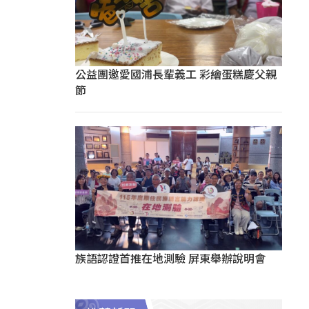
公益團邀愛國浦長輩義工 彩繪蛋糕慶父親
節
族語認證首推在地測驗 屏東舉辦說明會