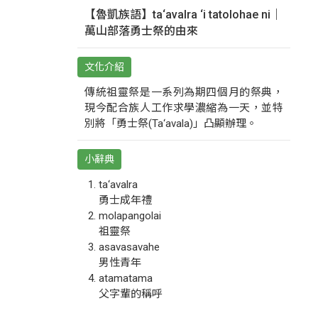
【魯凱族語】ta‘avalra ‘i tatolohae ni｜
萬山部落勇士祭的由來
文化介紹
傳統祖靈祭是一系列為期四個月的祭典，
現今配合族人工作求學濃縮為一天，並特
別將「勇士祭(Ta‘avala)」凸顯辦理。
小辭典
ta‘avalra
勇士成年禮
molapangolai
祖靈祭
asavasavahe
男性青年
atamatama
父字輩的稱呼